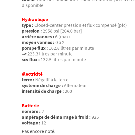
disponible.
Hydraulique
type :
Closed-center pression et flux compensé (pfc)
pression :
2958 psi [204.0 bar]
arrière vannes :
6 (max)
moyen vannes :
0 à 2
pompe flux :
162.8 litres par minute
–>
223.3 litres par minute
scv flux :
132.5 litres par minute
électricité
terre :
Négatif à la terre
système de charge :
Alternateur
intensité de charge :
200
Batterie
nombre :
2
ampérage de démarrage à froid :
925
voltage :
12
Pas encore noté.