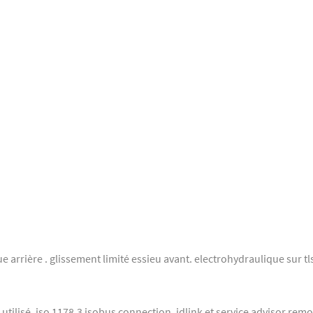
e arrière . glissement limité essieu avant. electrohydraulique sur tl
utilisé. iso 1178.3 isobus connection. jdlink et service advisor remo