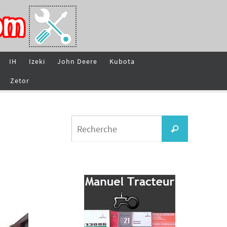
IH
Izeki
John Deere
Kubota
Zetor
Search
Recherche
for: