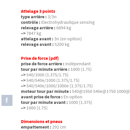
Attelage 3 points
type arrière :
3/3n
contrôle :
Electrohydraulique sensing
relevage arrière :
6894 kg
–>
7847 kg
attelage avant :
3n (en option)
relevage avant :
5200 kg
Prise de force (pdf)
prise de force arrière :
Indépendant
tour par minute arrière :
1000 (1.75)
–>
540/1000 (1.375/1.75)
–>
540/540e/1000 (1.375/1.75)
–>
540/540e/1000/1000e (1.375/1.75)
moteur tour par minute :
540@1950 540e@1750 1000@
avant prise de force :
En option
tour par minute avant :
1000 (1.375)
–>
1000 (1.75)
Dimensions et pneus
empattement :
292 cm