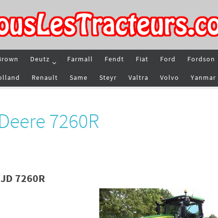
Brown
Deutz
Farmall
Fendt
Fiat
Ford
Fordson
olland
Renault
Same
Steyr
Valtra
Volvo
Yanmar
 Deere 7260R
 JD 7260R