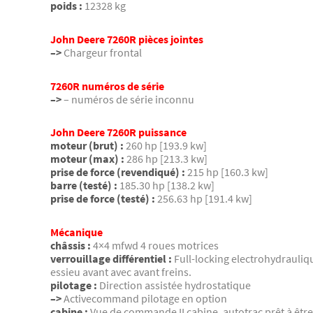
poids :
12328 kg
John Deere 7260R pièces jointes
–>
Chargeur frontal
7260R numéros de série
–>
– numéros de série inconnu
John Deere 7260R puissance
moteur (brut) :
260 hp [193.9 kw]
moteur (max) :
286 hp [213.3 kw]
prise de force (revendiqué) :
215 hp [160.3 kw]
barre (testé) :
185.30 hp [138.2 kw]
prise de force (testé) :
256.63 hp [191.4 kw]
Mécanique
châssis :
4×4 mfwd 4 roues motrices
verrouillage différentiel :
Full-locking electrohydrauliqu
essieu avant avec avant freins.
pilotage :
Direction assistée hydrostatique
–>
Activecommand pilotage en option
cabine :
Vue de commande II cabine. autotrac prêt à être 