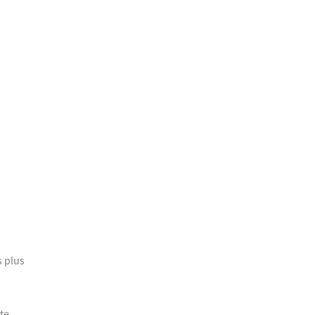
s plus
te