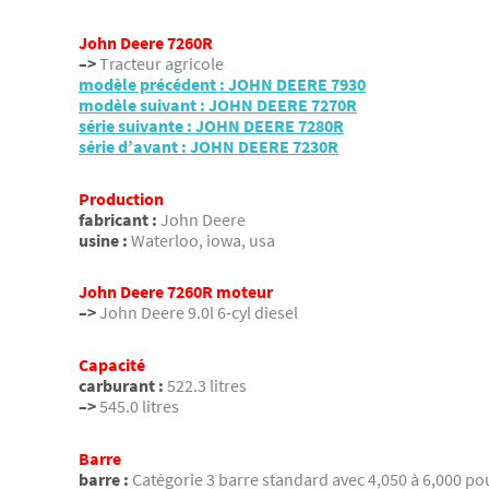
John Deere 7260R
–>
Tracteur agricole
modèle précédent : JOHN DEERE 7930
modèle suivant : JOHN DEERE 7270R
série suivante : JOHN DEERE 7280R
série d’avant : JOHN DEERE 7230R
Production
fabricant :
John Deere
usine :
Waterloo, iowa, usa
John Deere 7260R moteur
–>
John Deere 9.0l 6-cyl diesel
Capacité
carburant :
522.3 litres
–>
545.0 litres
Barre
barre :
Catégorie 3 barre standard avec 4,050 à 6,000 pou