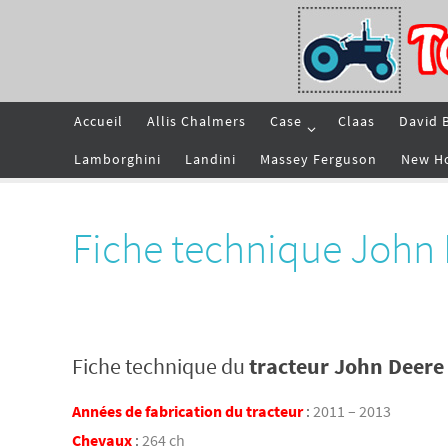
Passer
vers
le
contenu
Passer
Accueil
Allis Chalmers
Case
Claas
David 
vers
le
contenu
Lamborghini
Landini
Massey Ferguson
New H
Fiche technique John
Fiche technique du
tracteur John Deere
Années de fabrication du tracteur
:
2011 – 2013
Chevaux
:
264 ch