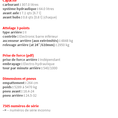
Capacité
carburant :
307.0 litres
système hydraulique :
64.0 litres
avant axle :
7.1 qts [6.7 l]
avant hubs :
0.8 qts [0.8 l] (chaque)
Attelage 3 points
type arrière :
II
contrôle :
Electronic barre inférieur
ascenseur arrière (aux extrémités) :
4848 kg
relevage arrière (at 24″/610mm) :
2950 kg
Prise de force (pdf)
prise de force arrière :
Indépendant
embrayage :
Electro-hydraulique
tour par minute arrière :
540/1000
Dimensions et pneus
empattement :
264 cm
poids :
5289 à 5470 kg
pneu avant :
18.4-24
pneu arrière :
24.5-32
7505 numéros de série
–>
– numéros de série inconnu