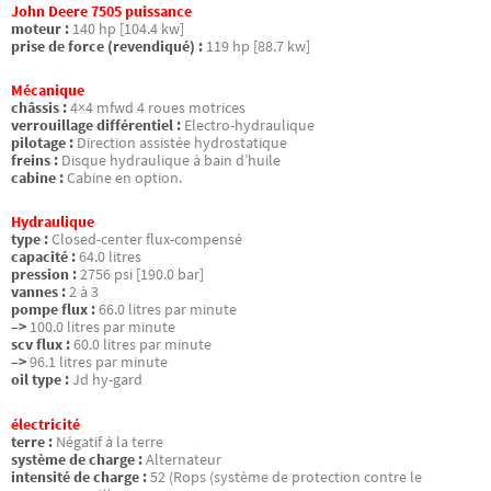
John Deere 7505 puissance
moteur :
140 hp [104.4 kw]
prise de force (revendiqué) :
119 hp [88.7 kw]
Mécanique
châssis :
4×4 mfwd 4 roues motrices
verrouillage différentiel :
Electro-hydraulique
pilotage :
Direction assistée hydrostatique
freins :
Disque hydraulique à bain d’huile
cabine :
Cabine en option.
Hydraulique
type :
Closed-center flux-compensé
capacité :
64.0 litres
pression :
2756 psi [190.0 bar]
vannes :
2 à 3
pompe flux :
66.0 litres par minute
–>
100.0 litres par minute
scv flux :
60.0 litres par minute
–>
96.1 litres par minute
oil type :
Jd hy-gard
électricité
terre :
Négatif à la terre
système de charge :
Alternateur
intensité de charge :
52 (Rops (système de protection contre le