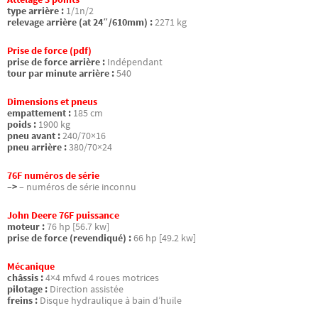
type arrière :
1/1n/2
relevage arrière (at 24″/610mm) :
2271 kg
Prise de force (pdf)
prise de force arrière :
Indépendant
tour par minute arrière :
540
Dimensions et pneus
empattement :
185 cm
poids :
1900 kg
pneu avant :
240/70×16
pneu arrière :
380/70×24
76F numéros de série
–>
– numéros de série inconnu
John Deere 76F puissance
moteur :
76 hp [56.7 kw]
prise de force (revendiqué) :
66 hp [49.2 kw]
Mécanique
châssis :
4×4 mfwd 4 roues motrices
pilotage :
Direction assistée
freins :
Disque hydraulique à bain d’huile