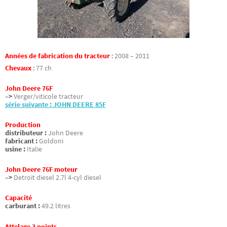
Années de fabrication du tracteur
:
2008 – 2011
Chevaux
:
77 ch
John Deere 76F
–>
Verger/viticole tracteur
série suivante : JOHN DEERE 85F
Production
distributeur :
John Deere
fabricant :
Goldoni
usine :
Italie
John Deere 76F moteur
–>
Detroit diesel 2.7l 4-cyl diesel
Capacité
carburant :
49.2 litres
Attelage 3 points