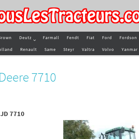
Brown
Deutz
Farmall
Fendt
Fiat
Ford
Fordson
olland
Renault
Same
Steyr
Valtra
Volvo
Yanmar
 Deere 7710
 JD 7710