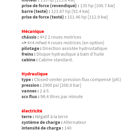
prise de force (revendiqué) :
135 hp [100.7 kw]
barre (testé) :
123.87 hp [92.4 kw]
prise de force (testé) :
151.46 hp [112.9 kw]
Mécanique
châssis :
4×2 2 roues motrices
–>
4×4 mfwd 4 roues motrices (en option)
pilotage :
Direction assistée hydrostatique
freins :
Disque hydraulique à bain d’huile
cabine :
Cabine standard.
Hydraulique
type :
Closed-center pression flux compensé (pfc)
pression :
2900 psi [200.0 bar]
vannes :
2 à 5
scv flux :
98.4 litres par minute
électricité
terre :
Négatif à la terre
système de charge :
Alternateur
intensité de charge :
140