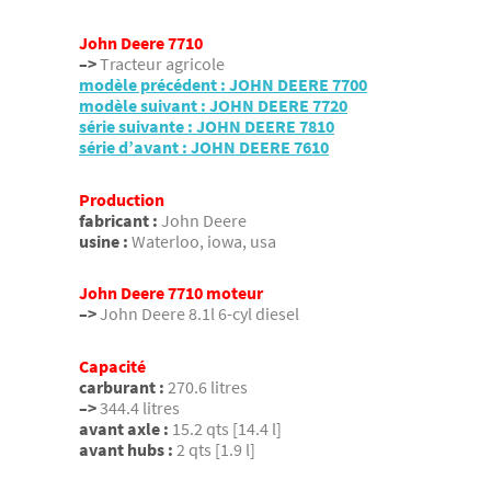
John Deere 7710
–>
Tracteur agricole
modèle précédent : JOHN DEERE 7700
modèle suivant : JOHN DEERE 7720
série suivante : JOHN DEERE 7810
série d’avant : JOHN DEERE 7610
Production
fabricant :
John Deere
usine :
Waterloo, iowa, usa
John Deere 7710 moteur
–>
John Deere 8.1l 6-cyl diesel
Capacité
carburant :
270.6 litres
–>
344.4 litres
avant axle :
15.2 qts [14.4 l]
avant hubs :
2 qts [1.9 l]