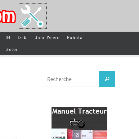
IH
Izeki
John Deere
Kubota
Zetor
Search
Recherche
for: