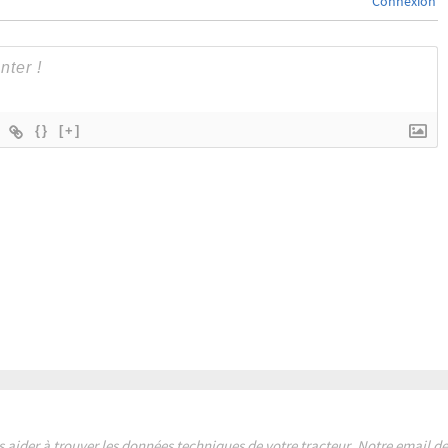
Connexion
{}
[+]
s aider à trouver les données techniques de votre tracteur. Notre email 