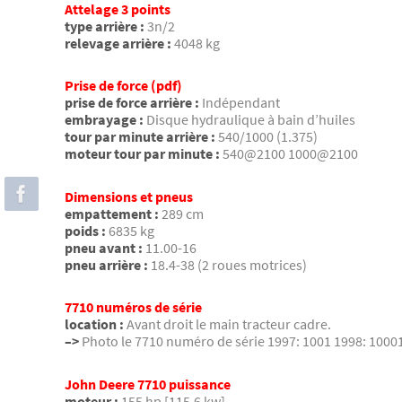
Attelage 3 points
type arrière :
3n/2
relevage arrière :
4048 kg
Prise de force (pdf)
prise de force arrière :
Indépendant
embrayage :
Disque hydraulique à bain d’huiles
tour par minute arrière :
540/1000 (1.375)
moteur tour par minute :
540@2100 1000@2100
Dimensions et pneus
empattement :
289 cm
poids :
6835 kg
pneu avant :
11.00-16
pneu arrière :
18.4-38 (2 roues motrices)
7710 numéros de série
location :
Avant droit le main tracteur cadre.
–>
Photo le 7710 numéro de série 1997: 1001 1998: 1000
John Deere 7710 puissance
moteur :
155 hp [115.6 kw]