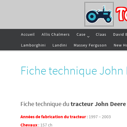
Passer
vers
le
contenu
Passer
Accueil
Allis Chalmers
Case
Claas
David 
vers
le
contenu
Lamborghini
Landini
Massey Ferguson
New H
Fiche technique John
Fiche technique du
tracteur John Deere
Années de fabrication du tracteur
:
1997 – 2003
Chevaux
:
157 ch