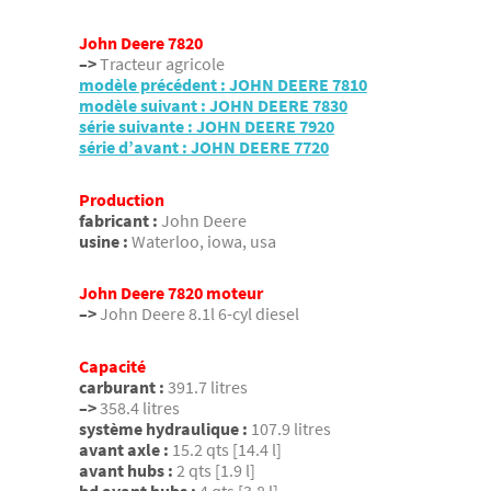
John Deere 7820
–>
Tracteur agricole
modèle précédent : JOHN DEERE 7810
modèle suivant : JOHN DEERE 7830
série suivante : JOHN DEERE 7920
série d’avant : JOHN DEERE 7720
Production
fabricant :
John Deere
usine :
Waterloo, iowa, usa
John Deere 7820 moteur
–>
John Deere 8.1l 6-cyl diesel
Capacité
carburant :
391.7 litres
–>
358.4 litres
système hydraulique :
107.9 litres
avant axle :
15.2 qts [14.4 l]
avant hubs :
2 qts [1.9 l]
hd avant hubs :
4 qts [3.8 l]