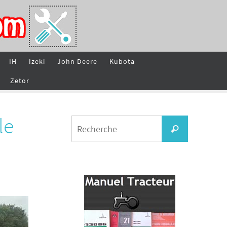
IH
Izeki
John Deere
Kubota
Zetor
le
Search
Recherche
for: