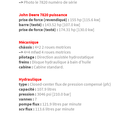
–>
Photo le 7820 numéro de série
John Deere 7820 puissance
prise de force (revendiqué) :
155 hp [115.6 kw]
barre (testé) :
143.52 hp [107.0 kw]
prise de force (testé) :
174.31 hp [130.0 kw]
Mécanique
châssis :
4×2 2 roues motrices
–>
4×4 mfwd 4 roues motrices
pilotage :
Direction assistée hydrostatique
freins :
Disque hydraulique à bain d’huile
cabine :
Cabine standard.
Hydraulique
type :
Closed-center flux de pression compensé (pfc)
capacité :
107.9 litres
pression :
3046 psi [210.0 bar]
vannes :
7
pompe flux :
121.9 litres par minute
scv flux :
113.6 litres par minute