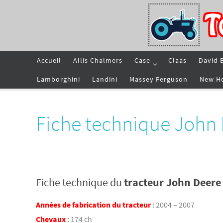
Passer
vers
le
contenu
Passer
Accueil
Allis Chalmers
Case
Claas
David 
vers
le
contenu
Lamborghini
Landini
Massey Ferguson
New H
Fiche technique Joh
Fiche technique du
tracteur John Deer
Années de fabrication du tracteur
:
2004 – 2007
Chevaux
:
174 ch