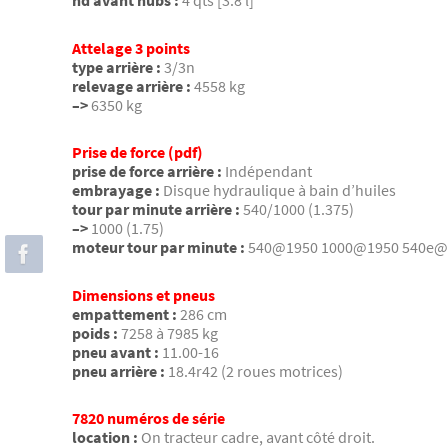
Attelage 3 points
type arrière :
3/3n
relevage arrière :
4558 kg
–>
6350 kg
Prise de force (pdf)
prise de force arrière :
Indépendant
embrayage :
Disque hydraulique à bain d’huiles
tour par minute arrière :
540/1000 (1.375)
–>
1000 (1.75)
moteur tour par minute :
540@1950 1000@1950 540e@
Dimensions et pneus
empattement :
286 cm
poids :
7258 à 7985 kg
pneu avant :
11.00-16
pneu arrière :
18.4r42 (2 roues motrices)
7820 numéros de série
location :
On tracteur cadre, avant côté droit.