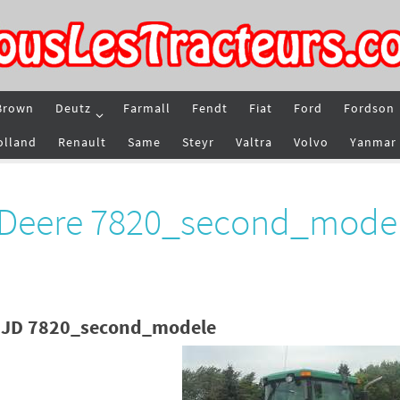
Brown
Deutz
Farmall
Fendt
Fiat
Ford
Fordson
olland
Renault
Same
Steyr
Valtra
Volvo
Yanmar
n Deere 7820_second_mode
e JD 7820_second_modele