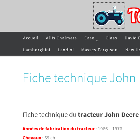
Passer
vers
le
contenu
Passer
Accueil
Allis Chalmers
Case
Claas
David 
vers
le
contenu
Lamborghini
Landini
Massey Ferguson
New H
Fiche technique John 
Fiche technique du
tracteur John Deere
Années de fabrication du tracteur
:
1966 – 1976
Chevaux
:
59 ch