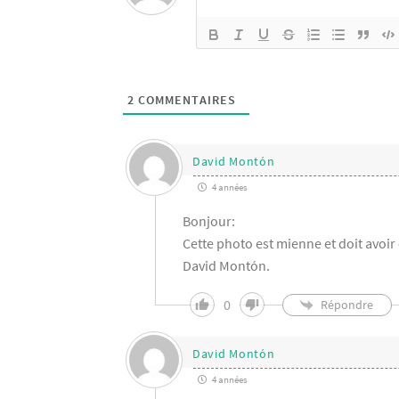
2
COMMENTAIRES
David Montón
4 années
Bonjour:
Cette photo est mienne et doit avoir
David Montón.
0
Répondre
David Montón
4 années