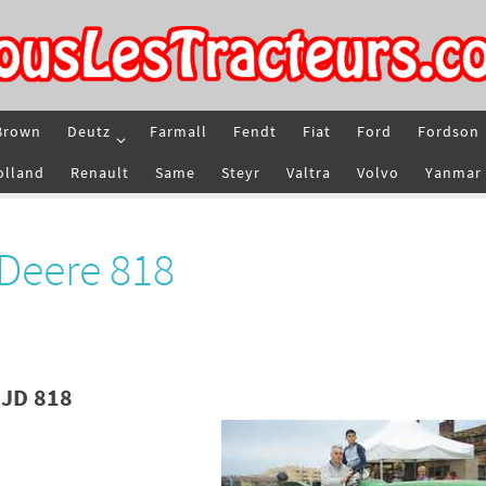
Brown
Deutz
Farmall
Fendt
Fiat
Ford
Fordson
olland
Renault
Same
Steyr
Valtra
Volvo
Yanmar
Deere 818
 JD 818