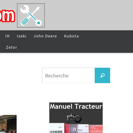
IH
Izeki
John Deere
Kubota
Zetor
Search
Recherche
for: