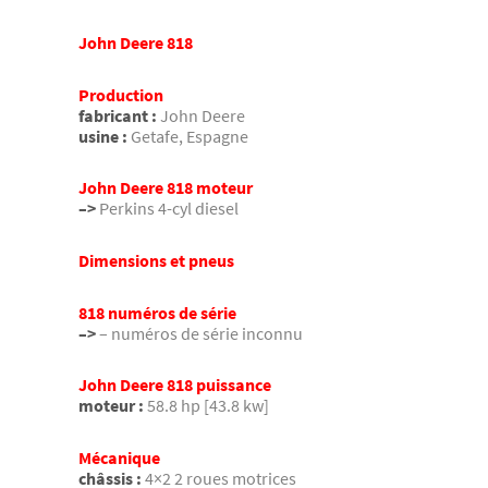
John Deere 818
Production
fabricant :
John Deere
usine :
Getafe, Espagne
John Deere 818 moteur
–>
Perkins 4-cyl diesel
Dimensions et pneus
818 numéros de série
–>
– numéros de série inconnu
John Deere 818 puissance
moteur :
58.8 hp [43.8 kw]
Mécanique
châssis :
4×2 2 roues motrices