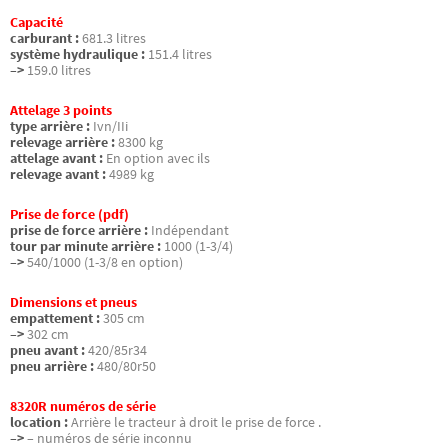
Capacité
carburant :
681.3 litres
système hydraulique :
151.4 litres
–>
159.0 litres
Attelage 3 points
type arrière :
Ivn/IIi
relevage arrière :
8300 kg
attelage avant :
En option avec ils
relevage avant :
4989 kg
Prise de force (pdf)
prise de force arrière :
Indépendant
tour par minute arrière :
1000 (1-3/4)
–>
540/1000 (1-3/8 en option)
Dimensions et pneus
empattement :
305 cm
–>
302 cm
pneu avant :
420/85r34
pneu arrière :
480/80r50
8320R numéros de série
location :
Arrière le tracteur à droit le prise de force .
–>
– numéros de série inconnu