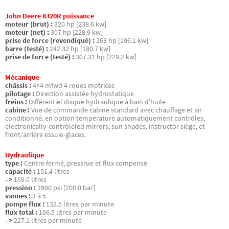
John Deere 8320R puissance
moteur (brut) :
320 hp [238.6 kw]
moteur (net) :
307 hp [228.9 kw]
prise de force (revendiqué) :
263 hp [196.1 kw]
barre (testé) :
242.32 hp [180.7 kw]
prise de force (testé) :
307.31 hp [229.2 kw]
Mécanique
châssis :
4×4 mfwd 4 roues motrices
pilotage :
Direction assistée hydrostatique
freins :
Différentiel disque hydraulique à bain d’huile
cabine :
Vue de commande cabine standard avec chauffage et air
conditionné. en option température automatiquement contrôles,
electronically-contrôleled mirrors, sun shades, instructor siège, et
front/arrière essuie-glaces.
Hydraulique
type :
Centre fermé, pressrue et flux compensé
capacité :
151.4 litres
–>
159.0 litres
pression :
2900 psi [200.0 bar]
vannes :
3 à 5
pompe flux :
132.5 litres par minute
flux total :
166.5 litres par minute
–>
227.1 litres par minute