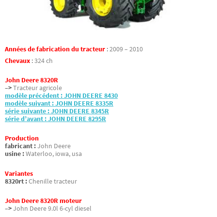
Années de fabrication du tracteur
:
2009 – 2010
Chevaux
:
324 ch
John Deere 8320R
–>
Tracteur agricole
modèle précédent : JOHN DEERE 8430
modèle suivant : JOHN DEERE 8335R
série suivante : JOHN DEERE 8345R
série d’avant : JOHN DEERE 8295R
Production
fabricant :
John Deere
usine :
Waterloo, iowa, usa
Variantes
8320rt :
Chenille tracteur
John Deere 8320R moteur
–>
John Deere 9.0l 6-cyl diesel