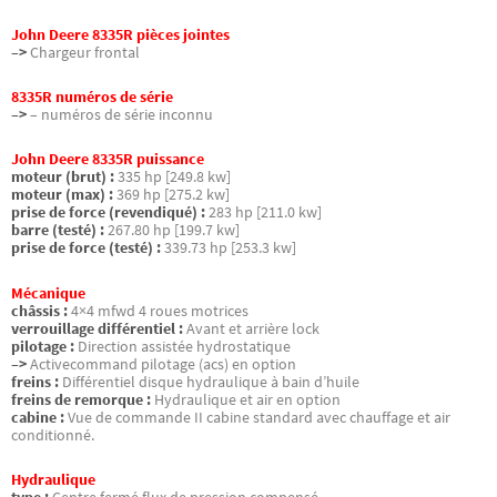
John Deere 8335R pièces jointes
–>
Chargeur frontal
8335R numéros de série
–>
– numéros de série inconnu
John Deere 8335R puissance
moteur (brut) :
335 hp [249.8 kw]
moteur (max) :
369 hp [275.2 kw]
prise de force (revendiqué) :
283 hp [211.0 kw]
barre (testé) :
267.80 hp [199.7 kw]
prise de force (testé) :
339.73 hp [253.3 kw]
Mécanique
châssis :
4×4 mfwd 4 roues motrices
verrouillage différentiel :
Avant et arrière lock
pilotage :
Direction assistée hydrostatique
–>
Activecommand pilotage (acs) en option
freins :
Différentiel disque hydraulique à bain d’huile
freins de remorque :
Hydraulique et air en option
cabine :
Vue de commande II cabine standard avec chauffage et air
conditionné.
Hydraulique