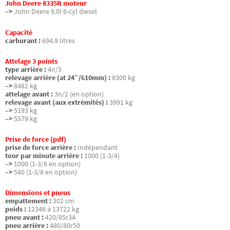
John Deere 8335R moteur
–>
John Deere 9.0l 6-cyl diesel
Capacité
carburant :
694.9 litres
Attelage 3 points
type arrière :
4n/3
relevage arrière (at 24″/610mm) :
8300 kg
–>
8482 kg
attelage avant :
3n/2 (en option)
relevage avant (aux extrémités) :
3991 kg
–>
5193 kg
–>
5579 kg
Prise de force (pdf)
prise de force arrière :
Indépendant
tour par minute arrière :
1000 (1-3/4)
–>
1000 (1-3/8 en option)
–>
540 (1-3/8 en option)
Dimensions et pneus
empattement :
302 cm
poids :
12346 à 13722 kg
pneu avant :
420/85r34
pneu arrière :
480/80r50