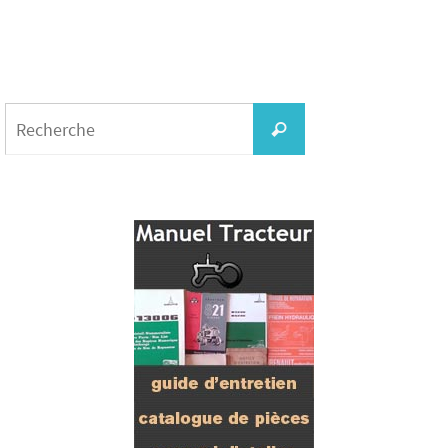
Search
for:
Recherche