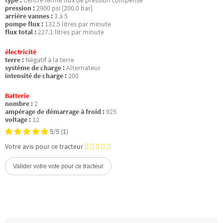
type :
Centre fermé flux de pression compensé
pression :
2900 psi [200.0 bar]
arrière vannes :
3 à 5
pompe flux :
132.5 litres par minute
flux total :
227.1 litres par minute
électricité
terre :
Négatif à la terre
système de charge :
Alternateur
intensité de charge :
200
Batterie
nombre :
2
ampérage de démarrage à froid :
925
voltage :
12
5/5
(1)
Votre avis pour ce tracteur