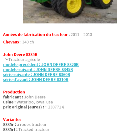
Années de fabrication du tracteur
:
2011 – 2013
Chevaux
:
340 ch
John Deere 8335R
–>
Tracteur agricole
modèle précédent : JOHN DEERE 8320R
modèle suivant : JOHN DEERE 8345R
série suivante : JOHN DEERE 8360R
série d’avant : JOHN DEERE 8310R
Production
fabricant :
John Deere
usine :
Waterloo, iowa, usa
prix original (euros) :
~ 230771 €
Variantes
8335r :
à roues tracteur
8335rt :
Tracked tracteur