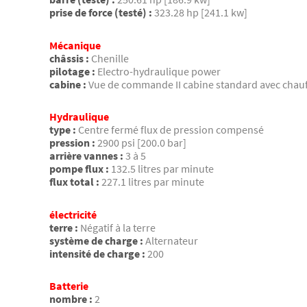
prise de force (testé) :
323.28 hp [241.1 kw]
Mécanique
châssis :
Chenille
pilotage :
Electro-hydraulique power
cabine :
Vue de commande II cabine standard avec chauff
Hydraulique
type :
Centre fermé flux de pression compensé
pression :
2900 psi [200.0 bar]
arrière vannes :
3 à 5
pompe flux :
132.5 litres par minute
flux total :
227.1 litres par minute
électricité
terre :
Négatif à la terre
système de charge :
Alternateur
intensité de charge :
200
Batterie
nombre :
2