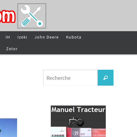
IH
Izeki
John Deere
Kubota
Zetor
Search
Recherche
for: