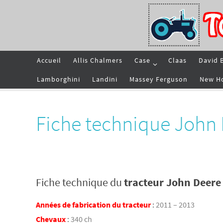
Passer
vers
le
contenu
Passer
Accueil
Allis Chalmers
Case
Claas
David 
vers
le
contenu
Lamborghini
Landini
Massey Ferguson
New H
Fiche technique John
Fiche technique du
tracteur John Deer
Années de fabrication du tracteur
:
2011 – 2013
Chevaux
:
340 ch