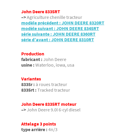
John Deere 8335RT
–>
Agriculture chenille tracteur
modèle précédent : JOHN DEERE 8320RT
modèle suivant : JOHN DEERE 8345RT
série suivante : JOHN DEERE 8360RT
série d’avant : JOHN DEERE 8310RT
Production
fabricant :
John Deere
usine :
Waterloo, iowa, usa
Variantes
8335r :
à roues tracteur
8335rt :
Tracked tracteur
John Deere 8335RT moteur
–>
John Deere 9.0l 6-cyl diesel
Attelage 3 points
type arrière :
4n/3