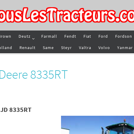
Brown
Deutz
Farmall
Fendt
Fiat
Ford
Fordson
olland
Renault
Same
Steyr
Valtra
Volvo
Yanmar
 Deere 8335RT
e JD 8335RT