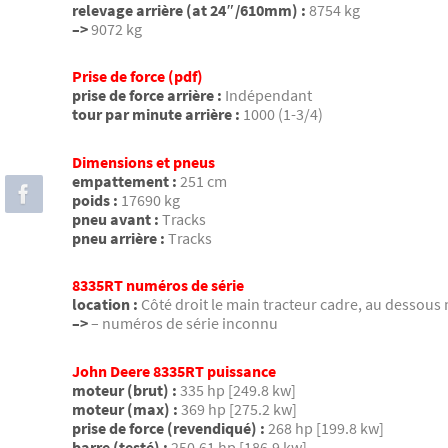
relevage arrière (at 24″/610mm) :
8754 kg
–>
9072 kg
Prise de force (pdf)
prise de force arrière :
Indépendant
tour par minute arrière :
1000 (1-3/4)
Dimensions et pneus
empattement :
251 cm
poids :
17690 kg
pneu avant :
Tracks
pneu arrière :
Tracks
8335RT numéros de série
location :
Côté droit le main tracteur cadre, au dessous
–>
– numéros de série inconnu
John Deere 8335RT puissance
moteur (brut) :
335 hp [249.8 kw]
moteur (max) :
369 hp [275.2 kw]
prise de force (revendiqué) :
268 hp [199.8 kw]
barre (testé) :
250.61 hp [186.9 kw]