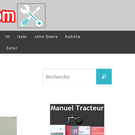
IH
Izeki
John Deere
Kubota
Zetor
Search
Recherche
for: