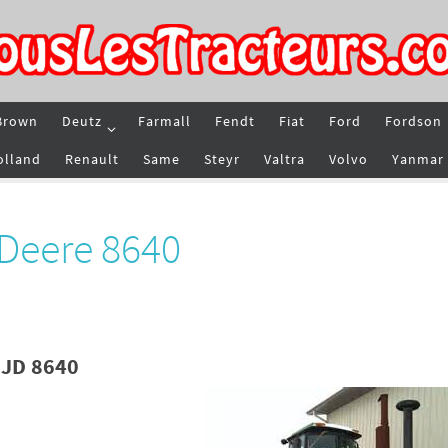
Brown
Deutz
Farmall
Fendt
Fiat
Ford
Fordson
olland
Renault
Same
Steyr
Valtra
Volvo
Yanmar
 Deere 8640
 JD 8640