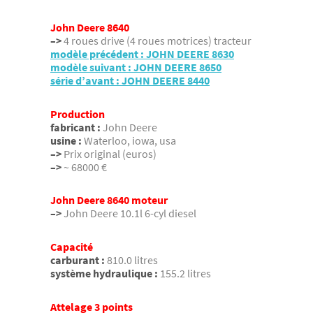
John Deere 8640
–>
4 roues drive (4 roues motrices) tracteur
modèle précédent : JOHN DEERE 8630
modèle suivant : JOHN DEERE 8650
série d’avant : JOHN DEERE 8440
Production
fabricant :
John Deere
usine :
Waterloo, iowa, usa
–>
Prix original (euros)
–>
~ 68000 €
John Deere 8640 moteur
–>
John Deere 10.1l 6-cyl diesel
Capacité
carburant :
810.0 litres
système hydraulique :
155.2 litres
Attelage 3 points