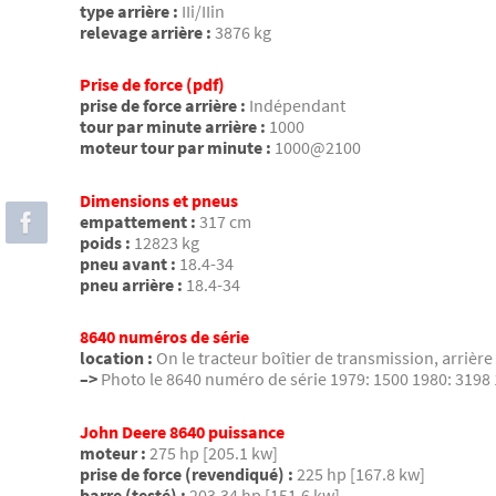
type arrière :
IIi/IIin
relevage arrière :
3876 kg
Prise de force (pdf)
prise de force arrière :
Indépendant
tour par minute arrière :
1000
moteur tour par minute :
1000@2100
Dimensions et pneus
empattement :
317 cm
poids :
12823 kg
pneu avant :
18.4-34
pneu arrière :
18.4-34
8640 numéros de série
location :
On le tracteur boîtier de transmission, arrière 
–>
Photo le 8640 numéro de série 1979: 1500 1980: 3198 
John Deere 8640 puissance
moteur :
275 hp [205.1 kw]
prise de force (revendiqué) :
225 hp [167.8 kw]
barre (testé) :
203.34 hp [151.6 kw]