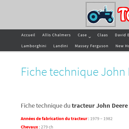
Passer
vers
le
contenu
Passer
Accueil
Allis Chalmers
Case
Claas
David 
vers
le
contenu
Lamborghini
Landini
Massey Ferguson
New H
Fiche technique John
Fiche technique du
tracteur John Deere
Années de fabrication du tracteur
:
1979 – 1982
Chevaux
:
279 ch