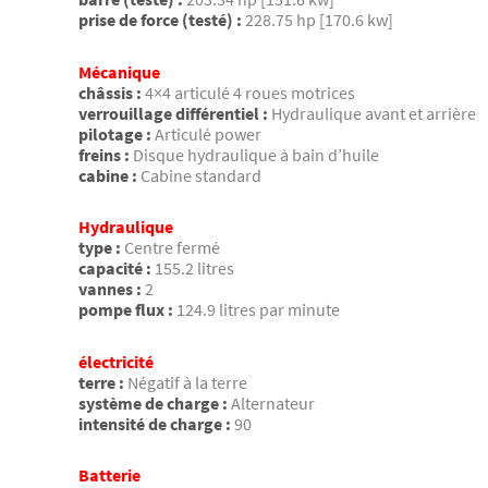
prise de force (testé) :
228.75 hp [170.6 kw]
Mécanique
châssis :
4×4 articulé 4 roues motrices
verrouillage différentiel :
Hydraulique avant et arrière
pilotage :
Articulé power
freins :
Disque hydraulique à bain d’huile
cabine :
Cabine standard
Hydraulique
type :
Centre fermé
capacité :
155.2 litres
vannes :
2
pompe flux :
124.9 litres par minute
électricité
terre :
Négatif à la terre
système de charge :
Alternateur
intensité de charge :
90
Batterie