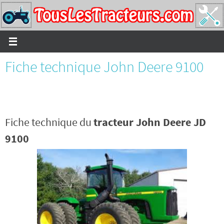
Passer
vers
le
contenu
Fiche technique John Deere 9100
Fiche technique du
tracteur John Deere JD
9100