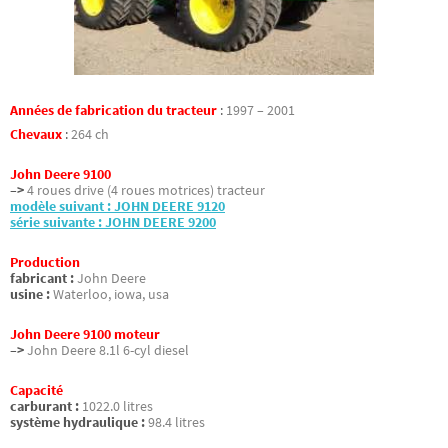
Années de fabrication du tracteur
:
1997 – 2001
Chevaux
:
264 ch
John Deere 9100
–>
4 roues drive (4 roues motrices) tracteur
modèle suivant : JOHN DEERE 9120
série suivante : JOHN DEERE 9200
Production
fabricant :
John Deere
usine :
Waterloo, iowa, usa
John Deere 9100 moteur
–>
John Deere 8.1l 6-cyl diesel
Capacité
carburant :
1022.0 litres
système hydraulique :
98.4 litres