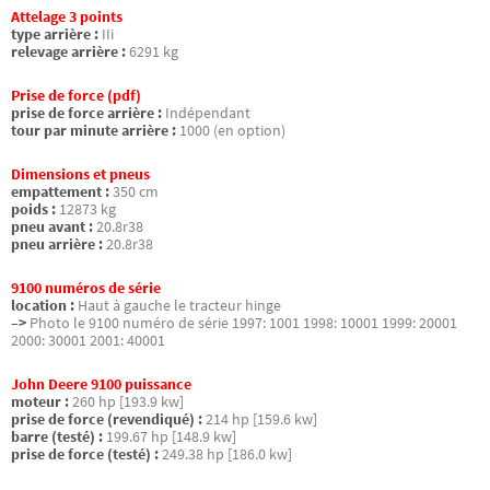
Attelage 3 points
type arrière :
IIi
relevage arrière :
6291 kg
Prise de force (pdf)
prise de force arrière :
Indépendant
tour par minute arrière :
1000 (en option)
Dimensions et pneus
empattement :
350 cm
poids :
12873 kg
pneu avant :
20.8r38
pneu arrière :
20.8r38
9100 numéros de série
location :
Haut à gauche le tracteur hinge
–>
Photo le 9100 numéro de série 1997: 1001 1998: 10001 1999: 20001
2000: 30001 2001: 40001
John Deere 9100 puissance
moteur :
260 hp [193.9 kw]
prise de force (revendiqué) :
214 hp [159.6 kw]
barre (testé) :
199.67 hp [148.9 kw]
prise de force (testé) :
249.38 hp [186.0 kw]