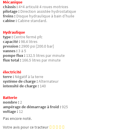
Mécanique
châssis :
4×4 articulé 4 roues motrices
pilotage :
Direction assistée hydrostatique
freins :
Disque hydraulique à bain d’huile
cabine :
Cabine standard.
Hydraulique
type :
Centre fermé pfc
capacité :
98.4 litres
pression :
2900 psi [200.0 bar]
vannes :
3 à 5
pompe flux :
132.5 litres par minute
flux total :
166.5 litres par minute
électricité
terre :
Négatif à la terre
système de charge :
Alternateur
intensité de charge :
140
Batterie
nombre :
2
ampérage de démarrage à froid :
925
voltage :
12
Pas encore noté.
Votre avis pour ce tracteur