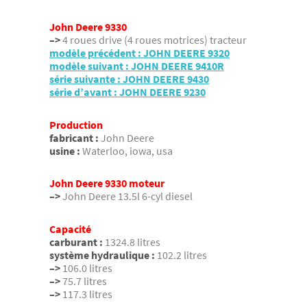
John Deere 9330
–>
4 roues drive (4 roues motrices) tracteur
modèle précédent : JOHN DEERE 9320
modèle suivant : JOHN DEERE 9410R
série suivante : JOHN DEERE 9430
série d’avant : JOHN DEERE 9230
Production
fabricant :
John Deere
usine :
Waterloo, iowa, usa
John Deere 9330 moteur
–>
John Deere 13.5l 6-cyl diesel
Capacité
carburant :
1324.8 litres
système hydraulique :
102.2 litres
–>
106.0 litres
–>
75.7 litres
–>
117.3 litres