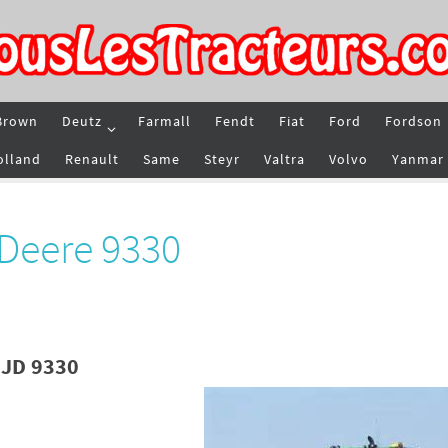
Brown
Deutz
Farmall
Fendt
Fiat
Ford
Fordson
olland
Renault
Same
Steyr
Valtra
Volvo
Yanmar
 Deere 9330
 JD 9330