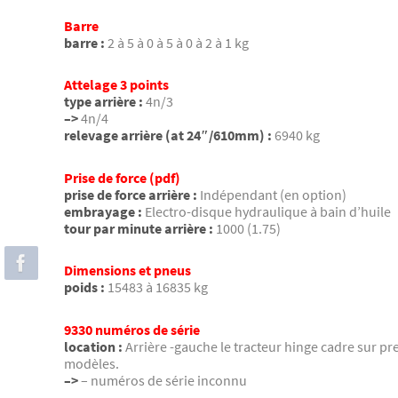
Barre
barre :
2 à 5 à 0 à 5 à 0 à 2 à 1 kg
Attelage 3 points
type arrière :
4n/3
–>
4n/4
relevage arrière (at 24″/610mm) :
6940 kg
Prise de force (pdf)
prise de force arrière :
Indépendant (en option)
embrayage :
Electro-disque hydraulique à bain d’huile
tour par minute arrière :
1000 (1.75)
Dimensions et pneus
poids :
15483 à 16835 kg
9330 numéros de série
location :
Arrière -gauche le tracteur hinge cadre sur pre
modèles.
–>
– numéros de série inconnu