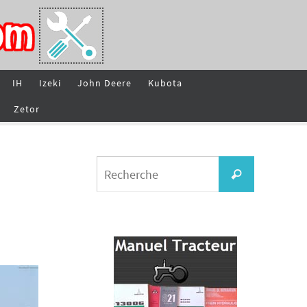
IH
Izeki
John Deere
Kubota
Zetor
Search
Recherche
for: