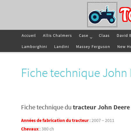
Passer
vers
le
contenu
Passer
Accueil
Allis Chalmers
Case
Claas
David 
vers
le
contenu
Lamborghini
Landini
Massey Ferguson
New H
Fiche technique John
Fiche technique du
tracteur John Deere
Années de fabrication du tracteur
:
2007 – 2011
Chevaux
:
380 ch