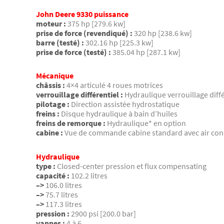
John Deere 9330 puissance
moteur :
375 hp [279.6 kw]
prise de force (revendiqué) :
320 hp [238.6 kw]
barre (testé) :
302.16 hp [225.3 kw]
prise de force (testé) :
385.04 hp [287.1 kw]
Mécanique
châssis :
4×4 articulé 4 roues motrices
verrouillage différentiel :
Hydraulique verrouillage diff
pilotage :
Direction assistée hydrostatique
freins :
Disque hydraulique à bain d’huiles
freins de remorque :
Hydraulique* en option
cabine :
Vue de commande cabine standard avec air condi
Hydraulique
type :
Closed-center pression et flux compensating
capacité :
102.2 litres
–>
106.0 litres
–>
75.7 litres
–>
117.3 litres
pression :
2900 psi [200.0 bar]
vannes :
4 à 6