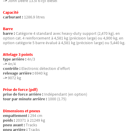
–>
John Deere 13.5l 6-cyl diesel
Capacité
carburant :
1286.9 litres
Barre
barre :
Catégorie 4 standard avec heavy-duty support (2,470 kg). en
option cat. 4 reinforcement à 4,581 kg (précision large) ou 4,900 kg. en
option catégorie 5 barre évalué à 4,581 kg (précision large) ou 5,440 kg.
Attelage 3 points
type arrière :
4n/3
–>
4n/4
contrôle :
Electronic détection d’effort
relevage arrière :
6940 kg
–>
9072 kg
Prise de force (pdf)
prise de force arrière :
Indépendant (en option)
tour par minute arrière :
1000 (1.75)
Dimensions et pneus
empattement :
294 cm
poids :
20371 à 21249 kg
pneu avant :
Tracks
pneu arrière :
Tracks