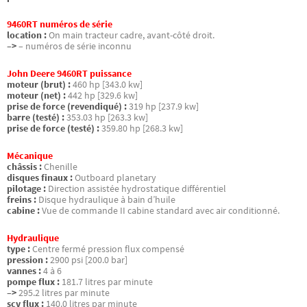
9460RT numéros de série
location :
On main tracteur cadre, avant-côté droit.
–>
– numéros de série inconnu
John Deere 9460RT puissance
moteur (brut) :
460 hp [343.0 kw]
moteur (net) :
442 hp [329.6 kw]
prise de force (revendiqué) :
319 hp [237.9 kw]
barre (testé) :
353.03 hp [263.3 kw]
prise de force (testé) :
359.80 hp [268.3 kw]
Mécanique
châssis :
Chenille
disques finaux :
Outboard planetary
pilotage :
Direction assistée hydrostatique différentiel
freins :
Disque hydraulique à bain d’huile
cabine :
Vue de commande II cabine standard avec air conditionné.
Hydraulique
type :
Centre fermé pression flux compensé
pression :
2900 psi [200.0 bar]
vannes :
4 à 6
pompe flux :
181.7 litres par minute
–>
295.2 litres par minute
scv flux :
140.0 litres par minute