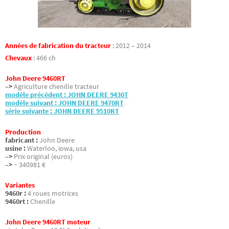
Années de fabrication du tracteur
:
2012 – 2014
Chevaux
:
466 ch
John Deere 9460RT
–>
Agriculture chenille tracteur
modèle précédent : JOHN DEERE 9430T
modèle suivant : JOHN DEERE 9470RT
série suivante : JOHN DEERE 9510RT
Production
fabricant :
John Deere
usine :
Waterloo, iowa, usa
–>
Prix original (euros)
–>
~ 340981 €
Variantes
9460r :
4 roues motrices
9460rt :
Chenille
John Deere 9460RT moteur