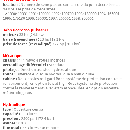
location :
Numéro de série plaque sur l’arrière du john deere 955, au
dessous le prise de force arbre.
–>
1990: 10001 1991: 100001 1992: 100700 1993: 130000 1994: 165001
1995: 175130 1996: 190001 1997: 200001 1998: 300001
John Deere 955 puissance
moteur :
33 hp [24.6 kw]
barre (revendiqué) :
23 hp [17.2 kw]
prise de force (revendiqué) :
27 hp [20.1 kw]
Mécanique
châssis :
4×4 mfwd 4 roues motrices
verrouillage différentiel :
Standard
pilotage :
Direction assistée hydrostatique
freins :
Différentiel disque hydraulique à bain d’huile
cabine :
Deux postes roll-gard Rops (système de protection contre le
renversement). en option toit et high Rops (système de protection
contre le renversement) avec extra espace libre. en option enceinte
météorologique.
Hydraulique
type :
Ouverture central
capacité :
17.0 litres
pression :
2500 psi [172.4 bar]
vannes :
0 à 2
flux total :
27.3 litres par minute