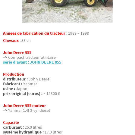
Années de fabrication du tracteur
:
1989 – 1998
Chevaux
:
33 ch
John Deere 955
–>
Compact tracteur utilitaire
série d’avant : JOHN DEERE 855
Production
distributeur :
John Deere
fabricant :
Yanmar
usine :
Japon
prix original (euros) :
~ 15300 €
John Deere 955 moteur
–>
Yanmar 1.4l 3-cyl diesel
Capacité
carburant :
25.0 litres
système hydraulique :
17.0 litres