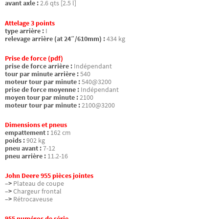
avant axle :
2.6 qts [2.5 l]
Attelage 3 points
type arrière :
I
relevage arrière (at 24″/610mm) :
434 kg
Prise de force (pdf)
prise de force arrière :
Indépendant
tour par minute arrière :
540
moteur tour par minute :
540@3200
prise de force moyenne :
Indépendant
moyen tour par minute :
2100
moteur tour par minute :
2100@3200
Dimensions et pneus
empattement :
162 cm
poids :
902 kg
pneu avant :
7-12
pneu arrière :
11.2-16
John Deere 955 pièces jointes
–>
Plateau de coupe
–>
Chargeur frontal
–>
Rétrocaveuse
955 numéros de série