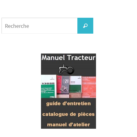
Search
for:
Recherche