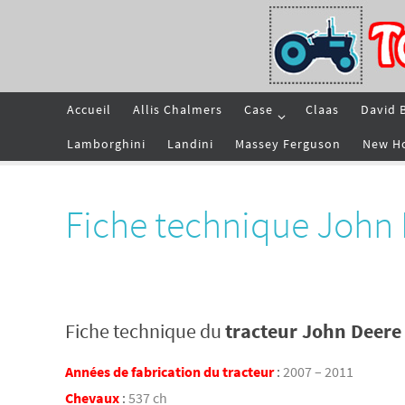
Passer
vers
le
contenu
Passer
Accueil
Allis Chalmers
Case
Claas
David 
vers
le
contenu
Lamborghini
Landini
Massey Ferguson
New H
Fiche technique John
Fiche technique du
tracteur John Deere
Années de fabrication du tracteur
:
2007 – 2011
Chevaux
:
537 ch