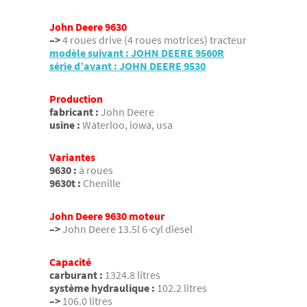
John Deere 9630
–>
4 roues drive (4 roues motrices) tracteur
modèle suivant : JOHN DEERE 9560R
série d’avant : JOHN DEERE 9530
Production
fabricant :
John Deere
usine :
Waterloo, iowa, usa
Variantes
9630 :
à roues
9630t :
Chenille
John Deere 9630 moteur
–>
John Deere 13.5l 6-cyl diesel
Capacité
carburant :
1324.8 litres
système hydraulique :
102.2 litres
–>
106.0 litres