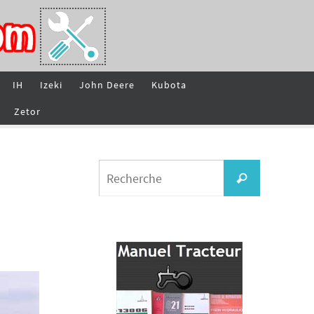
IH
Izeki
John Deere
Kubota
Zetor
Search
Recherche
for: