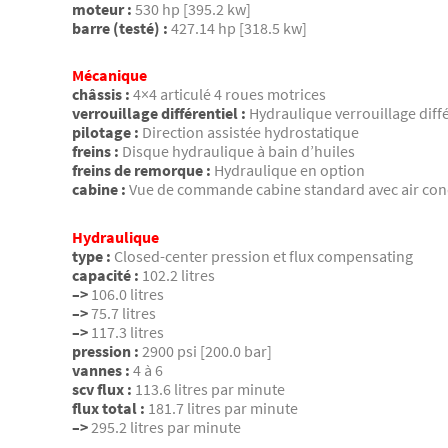
moteur :
530 hp [395.2 kw]
barre (testé) :
427.14 hp [318.5 kw]
Mécanique
châssis :
4×4 articulé 4 roues motrices
verrouillage différentiel :
Hydraulique verrouillage diff
pilotage :
Direction assistée hydrostatique
freins :
Disque hydraulique à bain d’huiles
freins de remorque :
Hydraulique en option
cabine :
Vue de commande cabine standard avec air condi
Hydraulique
type :
Closed-center pression et flux compensating
capacité :
102.2 litres
–>
106.0 litres
–>
75.7 litres
–>
117.3 litres
pression :
2900 psi [200.0 bar]
vannes :
4 à 6
scv flux :
113.6 litres par minute
flux total :
181.7 litres par minute
–>
295.2 litres par minute