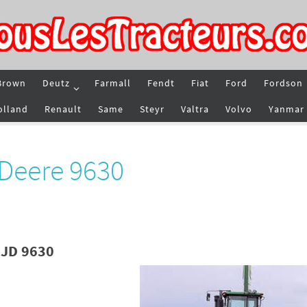
Brown
Deutz
Farmall
Fendt
Fiat
Ford
Fordson
olland
Renault
Same
Steyr
Valtra
Volvo
Yanmar
 Deere 9630
 JD 9630