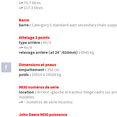
–>
75.7 litres
–>
117.3 litres
Barre
barre :
Catergory 5 standard avec secondary chain supp
Attelage 3 points
type arrière :
4n/3
–>
4n/4
relevage arrière (at 24″/610mm) :
6940 kg
Dimensions et pneus
empattement :
350 cm
poids :
16914 à 24569 kg
9630 numéros de série
location :
Arrière -gauche le tracteur hinge cadre sur pre
modèles.
–>
– numéros de série inconnu
John Deere 9630 puissance