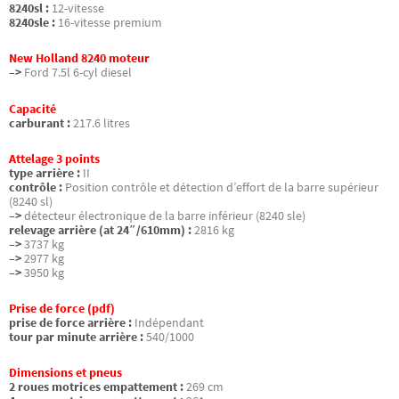
8240sl :
12-vitesse
8240sle :
16-vitesse premium
New Holland 8240 moteur
–>
Ford 7.5l 6-cyl diesel
Capacité
carburant :
217.6 litres
Attelage 3 points
type arrière :
II
contrôle :
Position contrôle et détection d’effort de la barre supérieur
(8240 sl)
–>
détecteur électronique de la barre inférieur (8240 sle)
relevage arrière (at 24″/610mm) :
2816 kg
–>
3737 kg
–>
2977 kg
–>
3950 kg
Prise de force (pdf)
prise de force arrière :
Indépendant
tour par minute arrière :
540/1000
Dimensions et pneus
2 roues motrices empattement :
269 cm