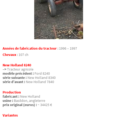
Années de fabrication du tracteur
:
1996 – 1997
Chevaux
:
107 ch
New Holland 8240
–>
Tracteur agricole
modèle précédent :
Ford 8240
série suivante :
New Holland 8340
série d’avant :
New Holland 7840
Production
fabricant :
New Holland
usine :
Basildon, angleterre
prix original (euros) :
~ 34425 €
Variantes