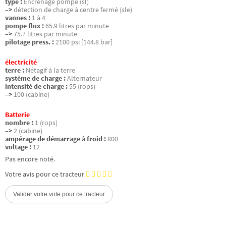
type :
Encrenage pompe (sl)
–>
détection de charge à centre fermé (sle)
vannes :
1 à 4
pompe flux :
65.9 litres par minute
–>
75.7 litres par minute
pilotage press. :
2100 psi [144.8 bar]
électricité
terre :
Nétagif à la terre
système de charge :
Alternateur
intensité de charge :
55 (rops)
–>
100 (cabine)
Batterie
nombre :
1 (rops)
–>
2 (cabine)
ampérage de démarrage à froid :
800
voltage :
12
Pas encore noté.
Votre avis pour ce tracteur