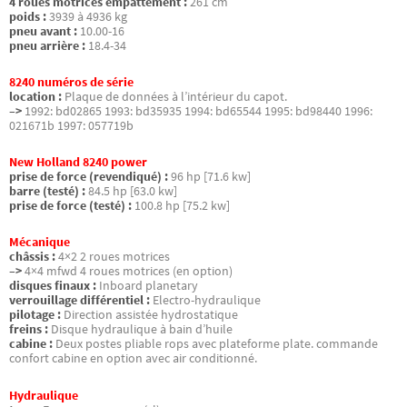
4 roues motrices empattement :
261 cm
poids :
3939 à 4936 kg
pneu avant :
10.00-16
pneu arrière :
18.4-34
8240 numéros de série
location :
Plaque de données à l’intérieur du capot.
–>
1992: bd02865 1993: bd35935 1994: bd65544 1995: bd98440 1996:
021671b 1997: 057719b
New Holland 8240 power
prise de force (revendiqué) :
96 hp [71.6 kw]
barre (testé) :
84.5 hp [63.0 kw]
prise de force (testé) :
100.8 hp [75.2 kw]
Mécanique
châssis :
4×2 2 roues motrices
–>
4×4 mfwd 4 roues motrices (en option)
disques finaux :
Inboard planetary
verrouillage différentiel :
Electro-hydraulique
pilotage :
Direction assistée hydrostatique
freins :
Disque hydraulique à bain d’huile
cabine :
Deux postes pliable rops avec plateforme plate. commande
confort cabine en option avec air conditionné.
Hydraulique