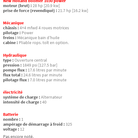
New Holland boomer 1030 power
moteur (brut) :
28 hp [20.9 kw]
prise de force (revendiqué) :
21.7 hp [16.2 kw]
Mécanique
châssis :
4×4 mfwd 4 roues motrices
pilotage :
Power
freins :
Mécanique bain d’huile
cabine :
Pliable rops. toît en option.
Hydraulique
type :
Ouverture central
pression :
1849 psi [127.5 bar]
pompe flux :
17.6 litres par minute
flux total :
24.6 litres par minute
pilotage flux :
7.0 litres par minute
électricité
système de charge :
Alternateur
intensité de charge :
40
Batterie
nombre :
1
ampérage de démarrage à froid :
325
voltage :
12
Pas encore noté.