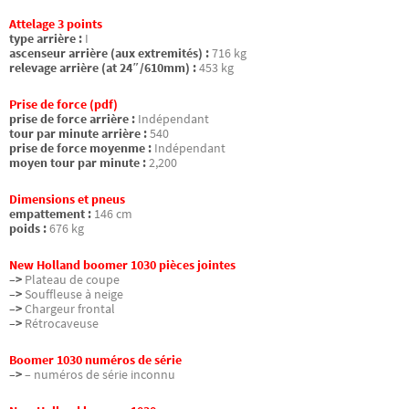
Attelage 3 points
type arrière :
I
ascenseur arrière (aux extremités) :
716 kg
relevage arrière (at 24″/610mm) :
453 kg
Prise de force (pdf)
prise de force arrière :
Indépendant
tour par minute arrière :
540
prise de force moyenme :
Indépendant
moyen tour par minute :
2,200
Dimensions et pneus
empattement :
146 cm
poids :
676 kg
New Holland boomer 1030 pièces jointes
–>
Plateau de coupe
–>
Souffleuse à neige
–>
Chargeur frontal
–>
Rétrocaveuse
Boomer 1030 numéros de série
–>
– numéros de série inconnu