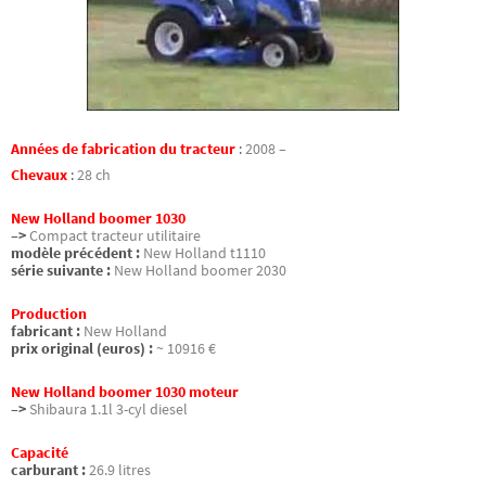
Années de fabrication du tracteur
:
2008 –
Chevaux
:
28 ch
New Holland boomer 1030
–>
Compact tracteur utilitaire
modèle précédent :
New Holland t1110
série suivante :
New Holland boomer 2030
Production
fabricant :
New Holland
prix original (euros) :
~ 10916 €
New Holland boomer 1030 moteur
–>
Shibaura 1.1l 3-cyl diesel
Capacité
carburant :
26.9 litres