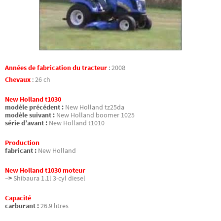
Années de fabrication du tracteur
:
2008
Chevaux
:
26 ch
New Holland t1030
modèle précédent :
New Holland tz25da
modèle suivant :
New Holland boomer 1025
série d’avant :
New Holland t1010
Production
fabricant :
New Holland
New Holland t1030 moteur
–>
Shibaura 1.1l 3-cyl diesel
Capacité
carburant :
26.9 litres