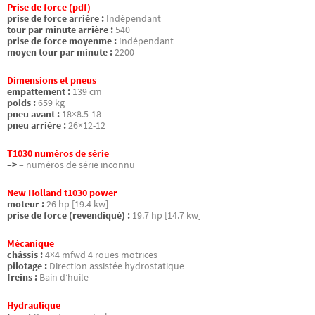
Prise de force (pdf)
prise de force arrière :
Indépendant
tour par minute arrière :
540
prise de force moyenme :
Indépendant
moyen tour par minute :
2200
Dimensions et pneus
empattement :
139 cm
poids :
659 kg
pneu avant :
18×8.5-18
pneu arrière :
26×12-12
T1030 numéros de série
–>
– numéros de série inconnu
New Holland t1030 power
moteur :
26 hp [19.4 kw]
prise de force (revendiqué) :
19.7 hp [14.7 kw]
Mécanique
châssis :
4×4 mfwd 4 roues motrices
pilotage :
Direction assistée hydrostatique
freins :
Bain d’huile
Hydraulique