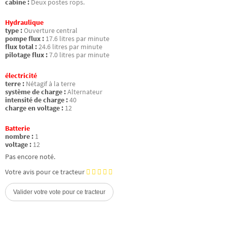
cabine :
Deux postes rops.
Hydraulique
type :
Ouverture central
pompe flux :
17.6 litres par minute
flux total :
24.6 litres par minute
pilotage flux :
7.0 litres par minute
électricité
terre :
Nétagif à la terre
système de charge :
Alternateur
intensité de charge :
40
charge en voltage :
12
Batterie
nombre :
1
voltage :
12
Pas encore noté.
Votre avis pour ce tracteur