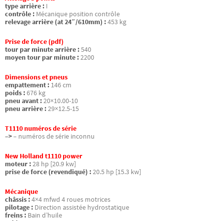
type arrière :
I
contrôle :
Mécanique position contrôle
relevage arrière (at 24″/610mm) :
453 kg
Prise de force (pdf)
tour par minute arrière :
540
moyen tour par minute :
2200
Dimensions et pneus
empattement :
146 cm
poids :
676 kg
pneu avant :
20×10.00-10
pneu arrière :
29×12.5-15
T1110 numéros de série
–>
– numéros de série inconnu
New Holland t1110 power
moteur :
28 hp [20.9 kw]
prise de force (revendiqué) :
20.5 hp [15.3 kw]
Mécanique
châssis :
4×4 mfwd 4 roues motrices
pilotage :
Direction assistée hydrostatique
freins :
Bain d’huile