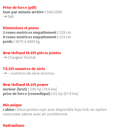
Prise de force (pdf)
tour par minute arrière :
540/1000
–>
540
Dimensions et pneus
2 roues motrices empattement :
229 cm
4 roues motrices empattement :
223 cm
poids :
3070 à 3600 kg
New Holland t4.105 pièces jointes
–>
Chargeur frontal
T4.105 numéros de série
–>
– numéros de série inconnu
New Holland t4.105 power
moteur (brut) :
106 hp [79.0 kw]
prise de force (revendiqué) :
91 hp [67.9 kw]
Mécanique
cabine :
Deux postes rops avec disponible fops toît. en option
visionview cabine avec air conditionné.
Hydraulique