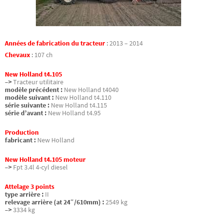
Années de fabrication du tracteur
:
2013 – 2014
Chevaux
:
107 ch
New Holland t4.105
–>
Tracteur utilitaire
modèle précédent :
New Holland t4040
modèle suivant :
New Holland t4.110
série suivante :
New Holland t4.115
série d’avant :
New Holland t4.95
Production
fabricant :
New Holland
New Holland t4.105 moteur
–>
Fpt 3.4l 4-cyl diesel
Attelage 3 points
type arrière :
II
relevage arrière (at 24″/610mm) :
2549 kg
–>
3334 kg