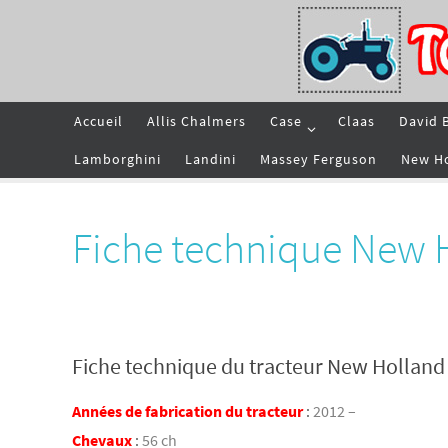
Passer
vers
le
contenu
Passer
Accueil
Allis Chalmers
Case
Claas
David 
vers
le
contenu
Lamborghini
Landini
Massey Ferguson
New H
Fiche technique New 
Fiche technique du tracteur New Holland
Années de fabrication du tracteur
:
2012 –
Chevaux
:
56 ch