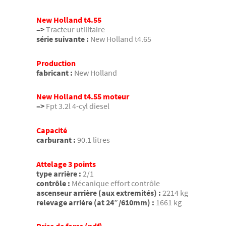
New Holland t4.55
–>
Tracteur utilitaire
série suivante :
New Holland t4.65
Production
fabricant :
New Holland
New Holland t4.55 moteur
–>
Fpt 3.2l 4-cyl diesel
Capacité
carburant :
90.1 litres
Attelage 3 points
type arrière :
2/1
contrôle :
Mécanique effort contrôle
ascenseur arrière (aux extremités) :
2214 kg
relevage arrière (at 24″/610mm) :
1661 kg