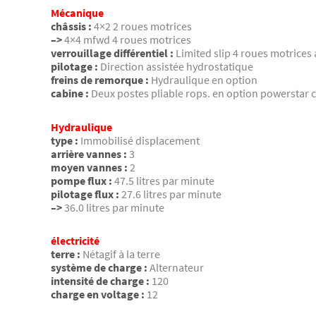
Mécanique
châssis :
4×2 2 roues motrices
–>
4×4 mfwd 4 roues motrices
verrouillage différentiel :
Limited slip 4 roues motrices
pilotage :
Direction assistée hydrostatique
freins de remorque :
Hydraulique en option
cabine :
Deux postes pliable rops. en option powerstar c
Hydraulique
type :
Immobilisé displacement
arrière vannes :
3
moyen vannes :
2
pompe flux :
47.5 litres par minute
pilotage flux :
27.6 litres par minute
–>
36.0 litres par minute
électricité
terre :
Nétagif à la terre
système de charge :
Alternateur
intensité de charge :
120
charge en voltage :
12