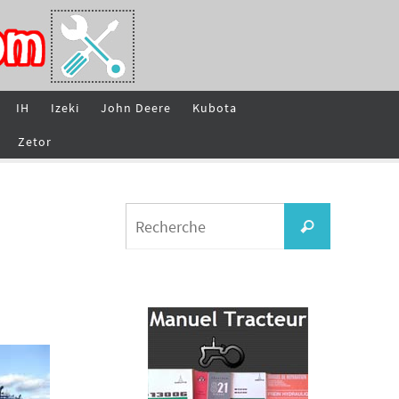
IH
Izeki
John Deere
Kubota
Zetor
Search
Recherche
for: