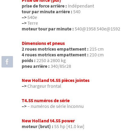
Prise de force (pdf)
prise de force arrière :
Indépendant
tour par minute arrière :
540
–>
540e
–>
Terre
moteur tour par minute :
540@1958 540e@1592
Dimensions et pneus
2 roues motrices empattement :
215 cm
4 roues motrices empattement :
210 cm
poids :
2250 à 2800 kg
pneu arrière :
340/85r28
New Holland t4.55 pièces jointes
–>
Chargeur frontal
T4.55 numéros de série
–>
– numéros de série inconnu
New Holland t4.55 power
moteur (brut) :
55 hp [41.0 kw]