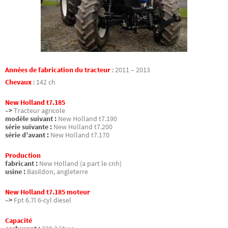
Années de fabrication du tracteur
:
2011 – 2013
Chevaux
:
142 ch
New Holland t7.185
–>
Tracteur agricole
modèle suivant :
New Holland t7.190
série suivante :
New Holland t7.200
série d’avant :
New Holland t7.170
Production
fabricant :
New Holland (a part le cnh)
usine :
Basildon, angleterre
New Holland t7.185 moteur
–>
Fpt 6.7l 6-cyl diesel
Capacité