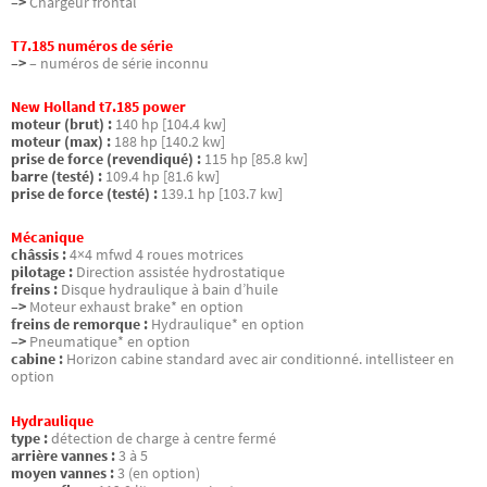
–>
Chargeur frontal
T7.185 numéros de série
–>
– numéros de série inconnu
New Holland t7.185 power
moteur (brut) :
140 hp [104.4 kw]
moteur (max) :
188 hp [140.2 kw]
prise de force (revendiqué) :
115 hp [85.8 kw]
barre (testé) :
109.4 hp [81.6 kw]
prise de force (testé) :
139.1 hp [103.7 kw]
Mécanique
châssis :
4×4 mfwd 4 roues motrices
pilotage :
Direction assistée hydrostatique
freins :
Disque hydraulique à bain d’huile
–>
Moteur exhaust brake* en option
freins de remorque :
Hydraulique* en option
–>
Pneumatique* en option
cabine :
Horizon cabine standard avec air conditionné. intellisteer en
option
Hydraulique
type :
détection de charge à centre fermé
arrière vannes :
3 à 5
moyen vannes :
3 (en option)