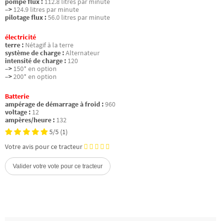
pompe flux :
112.8 litres par minute
–>
124.9 litres par minute
pilotage flux :
56.0 litres par minute
électricité
terre :
Nétagif à la terre
système de charge :
Alternateur
intensité de charge :
120
–>
150* en option
–>
200* en option
Batterie
ampérage de démarrage à froid :
960
voltage :
12
ampères/heure :
132
5/5
(1)
Votre avis pour ce tracteur