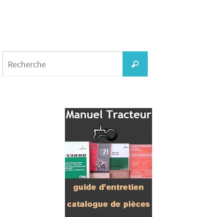
Search
for:
Recherche