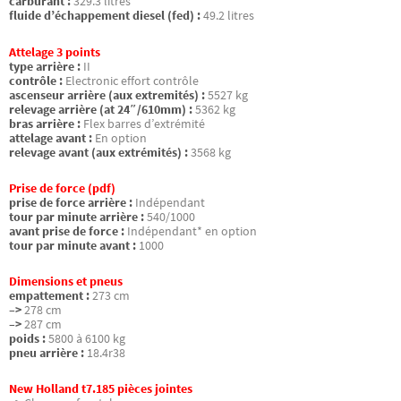
carburant :
329.3 litres
fluide d’échappement diesel (fed) :
49.2 litres
Attelage 3 points
type arrière :
II
contrôle :
Electronic effort contrôle
ascenseur arrière (aux extremités) :
5527 kg
relevage arrière (at 24″/610mm) :
5362 kg
bras arrière :
Flex barres d’extrémité
attelage avant :
En option
relevage avant (aux extrémités) :
3568 kg
Prise de force (pdf)
prise de force arrière :
Indépendant
tour par minute arrière :
540/1000
avant prise de force :
Indépendant* en option
tour par minute avant :
1000
Dimensions et pneus
empattement :
273 cm
–>
278 cm
–>
287 cm
poids :
5800 à 6100 kg
pneu arrière :
18.4r38
New Holland t7.185 pièces jointes