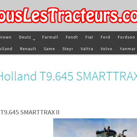
Brown
Deutz
Farmall
Fendt
Fiat
Ford
Fordson
olland
Renault
Same
Steyr
Valtra
Volvo
Yanmar
Holland T9.645 SMARTTRAX 
d T9.645 SMARTTRAX II