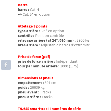
Barre
barre :
Cat. 4
–>
Cat. 5* en option
Attelage 3 points
type arrière :
Ivn* en option
contrôle :
Position contrôle
relevage arrière (at 24″/610mm) :
8900 kg
bras arrière :
Adjustable barres d’extrémité
Prise de force (pdf)
prise de force arrière :
Indépendant
tour par minute arrière :
1000 (1.75)
Dimensions et pneus
empattement :
391 cm
poids :
26639 kg
pneu avant :
Tracks
pneu arrière :
Tracks
T9.645 smarttrax II numéros de série