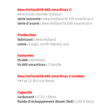
New Holland t9.645 smarttrax II
–>
Articulé chenille tracteur
série suivante :
New Holland t9.700 smarttrax II
série d’avant :
New Holland t9.600 smarttrax II
Production
fabricant :
New Holland
usine :
Fargo, north dakota, usa
Variantes
t9.645 :
Wheeled
t9.645 smarttrax :
Chenille
New Holland t9.645 smarttrax II moteur
–>
Fpt 12.9l 6-cyl diesel
Capacité
carburant :
1722.2 litres
fluide d’échappement diesel (fed) :
249.8 litres