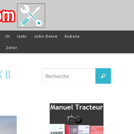
IH
Izeki
John Deere
Kubota
Zetor
II
Search
Recherche
for: