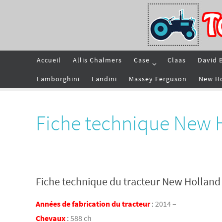
Passer
vers
le
contenu
Passer
Accueil
Allis Chalmers
Case
Claas
David 
vers
le
contenu
Lamborghini
Landini
Massey Ferguson
New H
Fiche technique New 
Fiche technique du tracteur New Hollan
Années de fabrication du tracteur
:
2014 –
Chevaux
:
588 ch