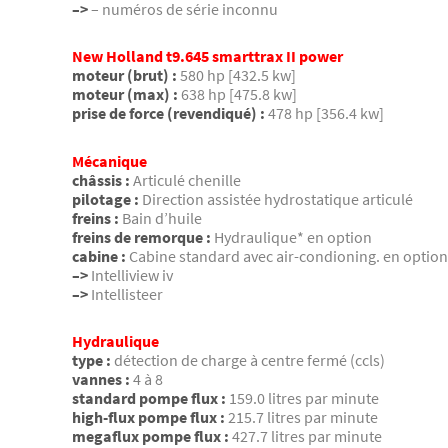
–>
– numéros de série inconnu
New Holland t9.645 smarttrax II power
moteur (brut) :
580 hp [432.5 kw]
moteur (max) :
638 hp [475.8 kw]
prise de force (revendiqué) :
478 hp [356.4 kw]
Mécanique
châssis :
Articulé chenille
pilotage :
Direction assistée hydrostatique articulé
freins :
Bain d’huile
freins de remorque :
Hydraulique* en option
cabine :
Cabine standard avec air-condioning. en option
–>
Intelliview iv
–>
Intellisteer
Hydraulique
type :
détection de charge à centre fermé (ccls)
vannes :
4 à 8
standard pompe flux :
159.0 litres par minute
high-flux pompe flux :
215.7 litres par minute
megaflux pompe flux :
427.7 litres par minute