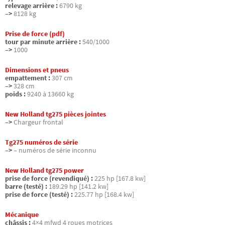
relevage arrière :
6790 kg
–>
8128 kg
Prise de force (pdf)
tour par minute arrière :
540/1000
–>
1000
Dimensions et pneus
empattement :
307 cm
–>
328 cm
poids :
9240 à 13660 kg
New Holland tg275 pièces jointes
–>
Chargeur frontal
Tg275 numéros de série
–>
– numéros de série inconnu
New Holland tg275 power
prise de force (revendiqué) :
225 hp [167.8 kw]
barre (testé) :
189.29 hp [141.2 kw]
prise de force (testé) :
225.77 hp [168.4 kw]
Mécanique
châssis :
4×4 mfwd 4 roues motrices