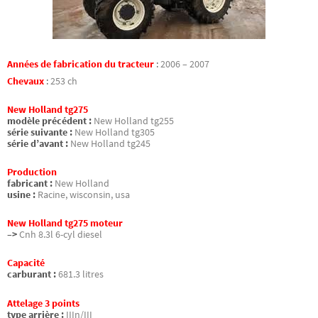
Années de fabrication du tracteur
:
2006 – 2007
Chevaux
:
253 ch
New Holland tg275
modèle précédent :
New Holland tg255
série suivante :
New Holland tg305
série d’avant :
New Holland tg245
Production
fabricant :
New Holland
usine :
Racine, wisconsin, usa
New Holland tg275 moteur
–>
Cnh 8.3l 6-cyl diesel
Capacité
carburant :
681.3 litres
Attelage 3 points
type arrière :
IIIn/III