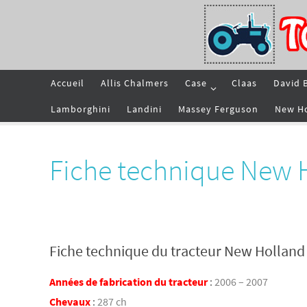
Passer
vers
le
contenu
Passer
Accueil
Allis Chalmers
Case
Claas
David 
vers
le
contenu
Lamborghini
Landini
Massey Ferguson
New H
Fiche technique New 
Fiche technique du tracteur New Hollan
Années de fabrication du tracteur
:
2006 – 2007
Chevaux
:
287 ch