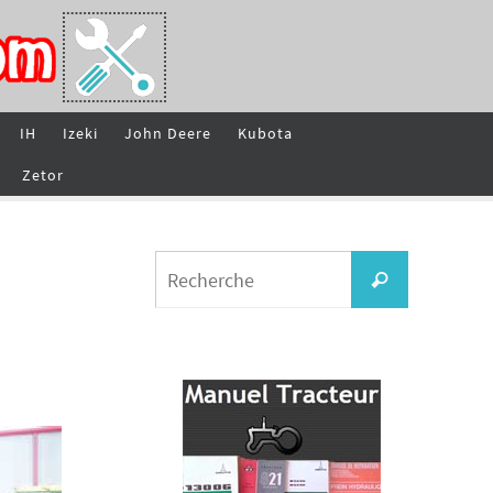
IH
Izeki
John Deere
Kubota
Zetor
Search
Recherche
for: