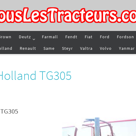
Brown
Deutz
Farmall
Fendt
Fiat
Ford
Fordson
olland
Renault
Same
Steyr
Valtra
Volvo
Yanmar
Holland TG305
d TG305