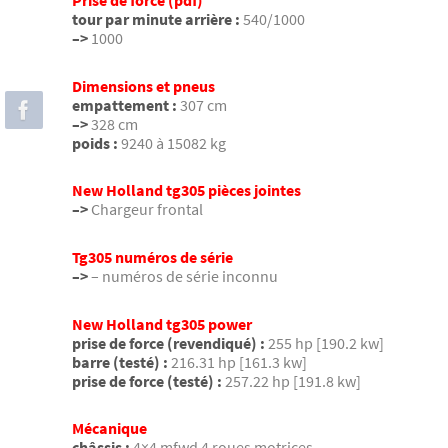
Prise de force (pdf)
tour par minute arrière :
540/1000
–>
1000
Dimensions et pneus
empattement :
307 cm
–>
328 cm
poids :
9240 à 15082 kg
New Holland tg305 pièces jointes
–>
Chargeur frontal
Tg305 numéros de série
–>
– numéros de série inconnu
New Holland tg305 power
prise de force (revendiqué) :
255 hp [190.2 kw]
barre (testé) :
216.31 hp [161.3 kw]
prise de force (testé) :
257.22 hp [191.8 kw]
Mécanique
châssis :
4×4 mfwd 4 roues motrices