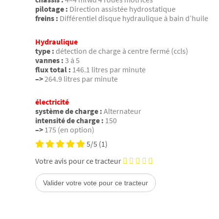
pilotage :
Direction assistée hydrostatique
freins :
Différentiel disque hydraulique à bain d’huile
Hydraulique
type :
détection de charge à centre fermé (ccls)
vannes :
3 à 5
flux total :
146.1 litres par minute
–>
264.9 litres par minute
électricité
système de charge :
Alternateur
intensité de charge :
150
–>
175 (en option)
5/5
(1)
Votre avis pour ce tracteur