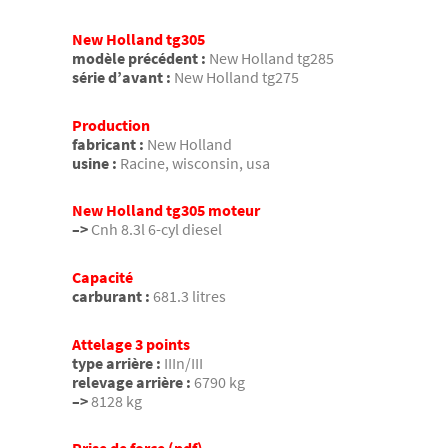
New Holland tg305
modèle précédent :
New Holland tg285
série d’avant :
New Holland tg275
Production
fabricant :
New Holland
usine :
Racine, wisconsin, usa
New Holland tg305 moteur
–>
Cnh 8.3l 6-cyl diesel
Capacité
carburant :
681.3 litres
Attelage 3 points
type arrière :
IIIn/III
relevage arrière :
6790 kg
–>
8128 kg