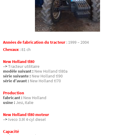
Années de fabrication du tracteur
:
1999 – 2004
Chevaux
:
81 ch
New Holland tl80
–>
Tracteur utilitaire
modèle suivant :
New Holland tl80a
série suivante :
New Holland tl90
série d’avant :
New Holland tl70
Production
fabricant :
New Holland
usine :
Jesi, italie
New Holland tl80 moteur
–>
Iveco 3.9l 4-cyl diesel
Capacité