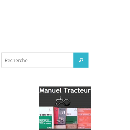
Search
for:
Recherche