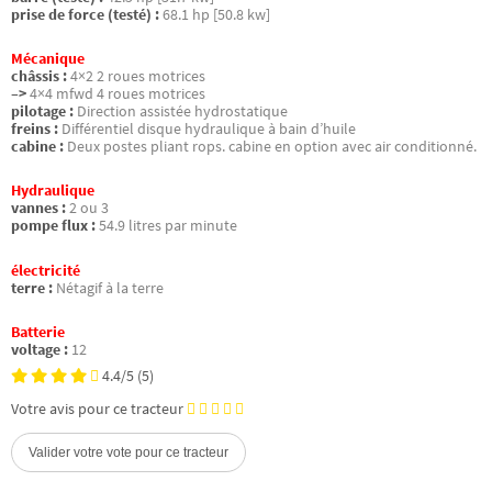
prise de force (testé) :
68.1 hp [50.8 kw]
Mécanique
châssis :
4×2 2 roues motrices
–>
4×4 mfwd 4 roues motrices
pilotage :
Direction assistée hydrostatique
freins :
Différentiel disque hydraulique à bain d’huile
cabine :
Deux postes pliant rops. cabine en option avec air conditionné.
Hydraulique
vannes :
2 ou 3
pompe flux :
54.9 litres par minute
électricité
terre :
Nétagif à la terre
Batterie
voltage :
12
4.4/5
(5)
Votre avis pour ce tracteur