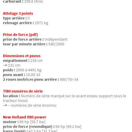
carburant :
109.8 litres
Attelage 3 points
type arrière :
II
relevage arrière :
2971 kg
Prise de force (pdf)
prise de force arrière :
Indépendant
tour par minute arrière :
540/1000
Dimensions et pneus
empattement :
234 cm
–>
231 cm
poids :
2900 à 4491 kg
pneu avant :
10.00-16
2 roues motrices pneu arrière :
480/70r-34
Tl80 numéros de série
location :
Numéro de série marqué sur le avant essieu support sous le
tracteur hood.
–>
– numéros de série inconnu
New Holland tl80 power
moteur :
80 hp [59.7 kw]
prise de force (revendiqué) :
66 hp [49.2 kw]
barre (testé) :
42.5 hp [31.7 kw]