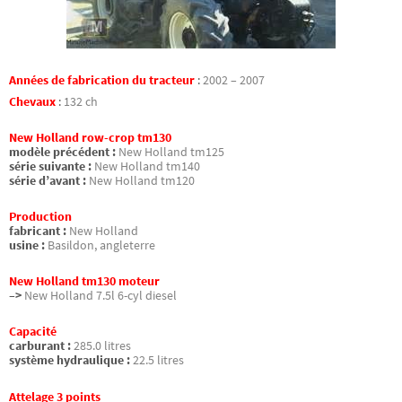
Années de fabrication du tracteur
:
2002 – 2007
Chevaux
:
132 ch
New Holland row-crop tm130
modèle précédent :
New Holland tm125
série suivante :
New Holland tm140
série d’avant :
New Holland tm120
Production
fabricant :
New Holland
usine :
Basildon, angleterre
New Holland tm130 moteur
–>
New Holland 7.5l 6-cyl diesel
Capacité
carburant :
285.0 litres
système hydraulique :
22.5 litres
Attelage 3 points