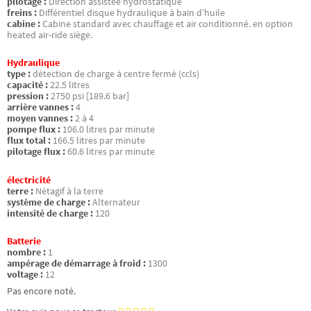
pilotage :
Direction assistée hydrostatique
freins :
Différentiel disque hydraulique à bain d’huile
cabine :
Cabine standard avec chauffage et air conditionné. en option
heated air-ride siège.
Hydraulique
type :
détection de charge à centre fermé (ccls)
capacité :
22.5 litres
pression :
2750 psi [189.6 bar]
arrière vannes :
4
moyen vannes :
2 à 4
pompe flux :
106.0 litres par minute
flux total :
166.5 litres par minute
pilotage flux :
60.6 litres par minute
électricité
terre :
Nétagif à la terre
système de charge :
Alternateur
intensité de charge :
120
Batterie
nombre :
1
ampérage de démarrage à froid :
1300
voltage :
12
Pas encore noté.