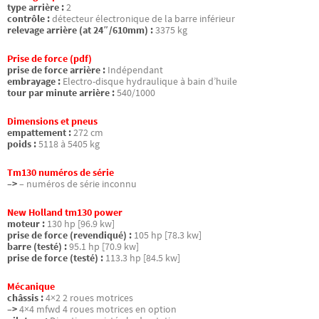
type arrière :
2
contrôle :
détecteur électronique de la barre inférieur
relevage arrière (at 24″/610mm) :
3375 kg
Prise de force (pdf)
prise de force arrière :
Indépendant
embrayage :
Electro-disque hydraulique à bain d’huile
tour par minute arrière :
540/1000
Dimensions et pneus
empattement :
272 cm
poids :
5118 à 5405 kg
Tm130 numéros de série
–>
– numéros de série inconnu
New Holland tm130 power
moteur :
130 hp [96.9 kw]
prise de force (revendiqué) :
105 hp [78.3 kw]
barre (testé) :
95.1 hp [70.9 kw]
prise de force (testé) :
113.3 hp [84.5 kw]
Mécanique
châssis :
4×2 2 roues motrices
–>
4×4 mfwd 4 roues motrices en option