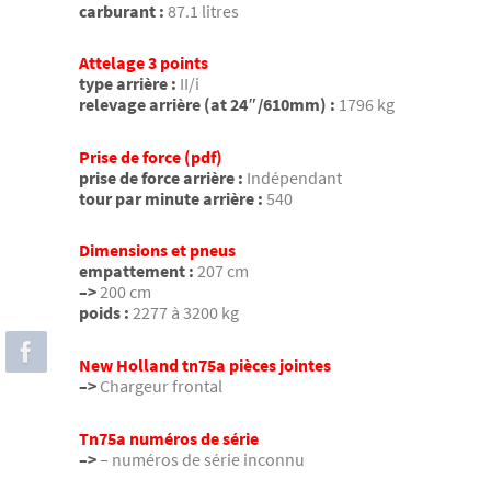
carburant :
87.1 litres
Attelage 3 points
type arrière :
II/i
relevage arrière (at 24″/610mm) :
1796 kg
Prise de force (pdf)
prise de force arrière :
Indépendant
tour par minute arrière :
540
Dimensions et pneus
empattement :
207 cm
–>
200 cm
poids :
2277 à 3200 kg
New Holland tn75a pièces jointes
–>
Chargeur frontal
Tn75a numéros de série
–>
– numéros de série inconnu