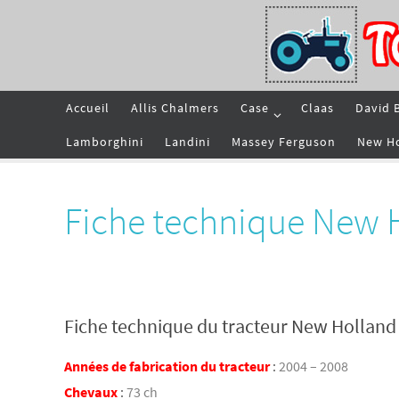
Passer
vers
le
contenu
Passer
Accueil
Allis Chalmers
Case
Claas
David 
vers
le
contenu
Lamborghini
Landini
Massey Ferguson
New H
Fiche technique New 
Fiche technique du tracteur New Hollan
Années de fabrication du tracteur
:
2004 – 2008
Chevaux
:
73 ch