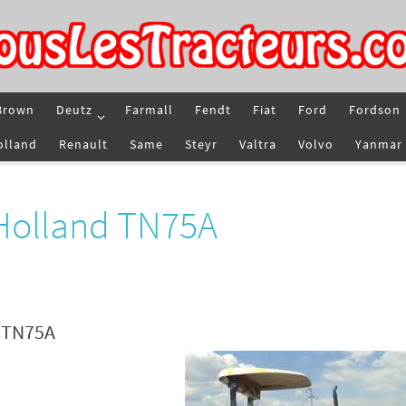
Brown
Deutz
Farmall
Fendt
Fiat
Ford
Fordson
olland
Renault
Same
Steyr
Valtra
Volvo
Yanmar
Holland TN75A
d TN75A