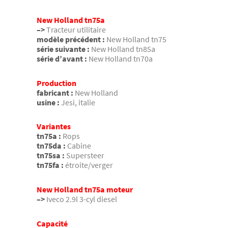
New Holland tn75a
–>
Tracteur utilitaire
modèle précédent :
New Holland tn75
série suivante :
New Holland tn85a
série d’avant :
New Holland tn70a
Production
fabricant :
New Holland
usine :
Jesi, italie
Variantes
tn75a :
Rops
tn75da :
Cabine
tn75sa :
Supersteer
tn75fa :
étroite/verger
New Holland tn75a moteur
–>
Iveco 2.9l 3-cyl diesel
Capacité