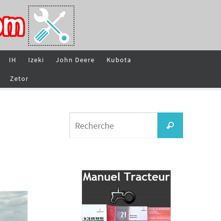
IH
Izeki
John Deere
Kubota
Zetor
Search
Recherche
for: