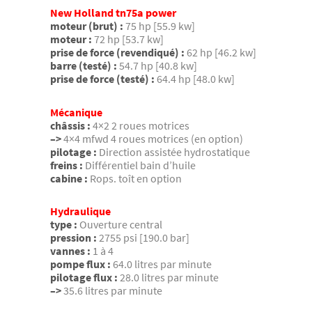
New Holland tn75a power
moteur (brut) :
75 hp [55.9 kw]
moteur :
72 hp [53.7 kw]
prise de force (revendiqué) :
62 hp [46.2 kw]
barre (testé) :
54.7 hp [40.8 kw]
prise de force (testé) :
64.4 hp [48.0 kw]
Mécanique
châssis :
4×2 2 roues motrices
–>
4×4 mfwd 4 roues motrices (en option)
pilotage :
Direction assistée hydrostatique
freins :
Différentiel bain d’huile
cabine :
Rops. toît en option
Hydraulique
type :
Ouverture central
pression :
2755 psi [190.0 bar]
vannes :
1 à 4
pompe flux :
64.0 litres par minute
pilotage flux :
28.0 litres par minute
–>
35.6 litres par minute