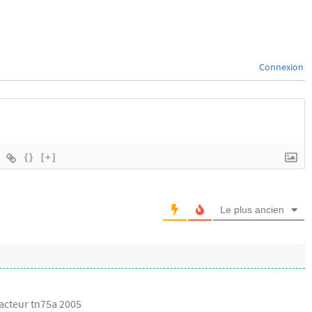
Connexion
{}
[+]
Le plus ancien
racteur tn75a 2005