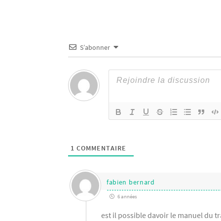
S’abonner
1
COMMENTAIRE
fabien bernard
6 années
est il possible davoir le manuel du t