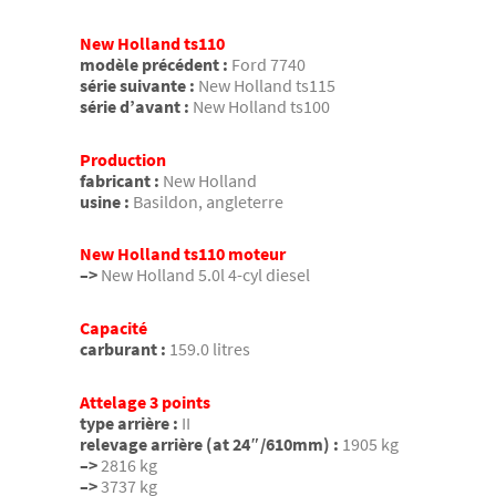
New Holland ts110
modèle précédent :
Ford 7740
série suivante :
New Holland ts115
série d’avant :
New Holland ts100
Production
fabricant :
New Holland
usine :
Basildon, angleterre
New Holland ts110 moteur
–>
New Holland 5.0l 4-cyl diesel
Capacité
carburant :
159.0 litres
Attelage 3 points
type arrière :
II
relevage arrière (at 24″/610mm) :
1905 kg
–>
2816 kg
–>
3737 kg