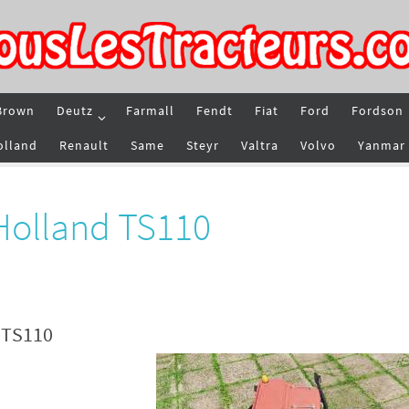
Brown
Deutz
Farmall
Fendt
Fiat
Ford
Fordson
olland
Renault
Same
Steyr
Valtra
Volvo
Yanmar
Holland TS110
d TS110