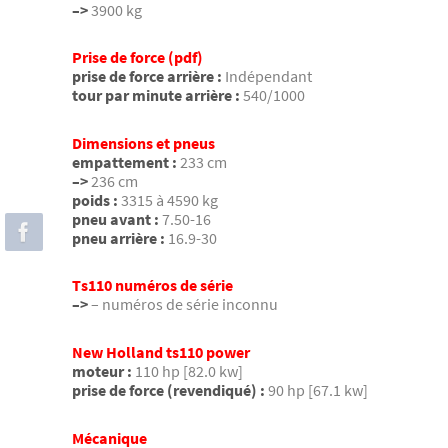
–>
3900 kg
Prise de force (pdf)
prise de force arrière :
Indépendant
tour par minute arrière :
540/1000
Dimensions et pneus
empattement :
233 cm
–>
236 cm
poids :
3315 à 4590 kg
pneu avant :
7.50-16
pneu arrière :
16.9-30
Ts110 numéros de série
–>
– numéros de série inconnu
New Holland ts110 power
moteur :
110 hp [82.0 kw]
prise de force (revendiqué) :
90 hp [67.1 kw]
Mécanique