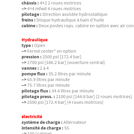
châssis :
4×2 2 roues motrices
–>
4×4 mfwd 4 roues motrices
pilotage :
Direction assistée hydrostatique
freins :
Disque hydraulique à bain d’huile
cabine :
Deux postes rops. cabine en option avec air con
Hydraulique
type :
Open
–>
Fermé center* en option
pression :
2500 psi [172.4 bar]
–>
2700 psi [186.2 bar] (ouverture central)
vannes :
2 à 4
pompe flux :
35.2 litres par minute
–>
65.9 litres par minute
–>
75.7 litres par minute
pilotage flux :
34.4 litres par minute
pilotage press. :
2100 psi [144.8 bar] (2 roues motrices)
–>
2500 psi [172.4 bar] (4 roues motrices)
électricité
système de charge :
Alternateur
intensité de charge :
55
–>
100 (cabine)