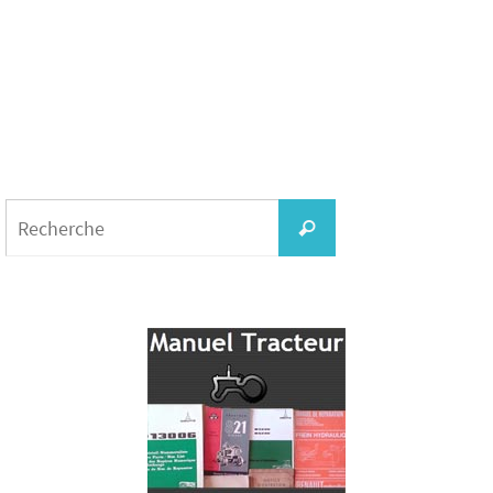
Search
for:
Recherche