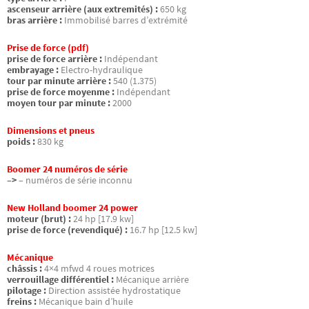
ascenseur arrière (aux extremités) :
650 kg
bras arrière :
Immobilisé barres d’extrémité
Prise de force (pdf)
prise de force arrière :
Indépendant
embrayage :
Electro-hydraulique
tour par minute arrière :
540 (1.375)
prise de force moyenme :
Indépendant
moyen tour par minute :
2000
Dimensions et pneus
poids :
830 kg
Boomer 24 numéros de série
–>
– numéros de série inconnu
New Holland boomer 24 power
moteur (brut) :
24 hp [17.9 kw]
prise de force (revendiqué) :
16.7 hp [12.5 kw]
Mécanique
châssis :
4×4 mfwd 4 roues motrices
verrouillage différentiel :
Mécanique arrière
pilotage :
Direction assistée hydrostatique
freins :
Mécanique bain d’huile