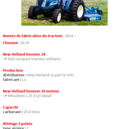
Années de fabrication du tracteur
:
2014 –
Chevaux
:
24 ch
New Holland boomer 24
–>
Sub-compact tracteur utilitaire
Production
distributeur :
New Holland (a part le cnh)
fabricant :
Ls
New Holland boomer 24 moteur
–>
Mitsubishi 1.3l 3-cyl diesel
Capacité
carburant :
25.0 litres
Attelage 3 points
type arrière :
I