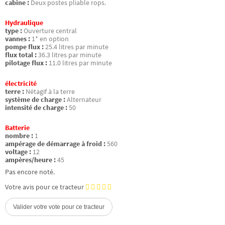
cabine :
Deux postes pliable rops.
Hydraulique
type :
Ouverture central
vannes :
1* en option
pompe flux :
25.4 litres par minute
flux total :
36.3 litres par minute
pilotage flux :
11.0 litres par minute
électricité
terre :
Nétagif à la terre
système de charge :
Alternateur
intensité de charge :
50
Batterie
nombre :
1
ampérage de démarrage à froid :
560
voltage :
12
ampères/heure :
45
Pas encore noté.
Votre avis pour ce tracteur