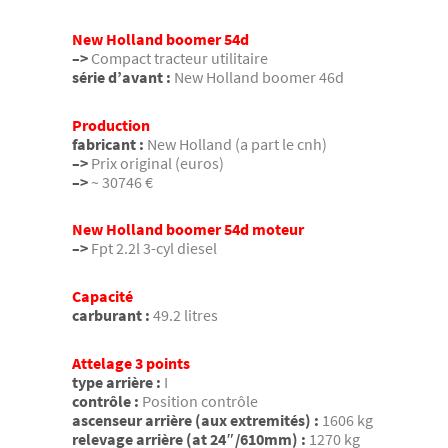
New Holland boomer 54d
–>
Compact tracteur utilitaire
série d’avant :
New Holland boomer 46d
Production
fabricant :
New Holland (a part le cnh)
–>
Prix original (euros)
–>
~ 30746 €
New Holland boomer 54d moteur
–>
Fpt 2.2l 3-cyl diesel
Capacité
carburant :
49.2 litres
Attelage 3 points
type arrière :
I
contrôle :
Position contrôle
ascenseur arrière (aux extremités) :
1606 kg
relevage arrière (at 24″/610mm) :
1270 kg