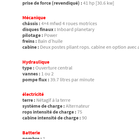
prise de force (revendiqué) :
41 hp [30.6 kw]
Mécanique
châssis :
4×4 mfwd 4 roues motrices
disques finaux :
Inboard planetary
pilotage :
Power
freins :
Bain d’huile
cabine :
Deux postes pliant rops. cabine en option avec 
Hydraulique
type :
Ouverture central
vannes :
1 ou 2
pompe flux :
39.7 litres par minute
électricité
terre :
Nétagif à la terre
système de charge :
Alternateur
rops intensité de charge :
75
cabine intensité de charge :
90
Batterie
nombre :
1