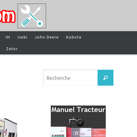
IH
Izeki
John Deere
Kubota
Zetor
Search
Recherche
for: