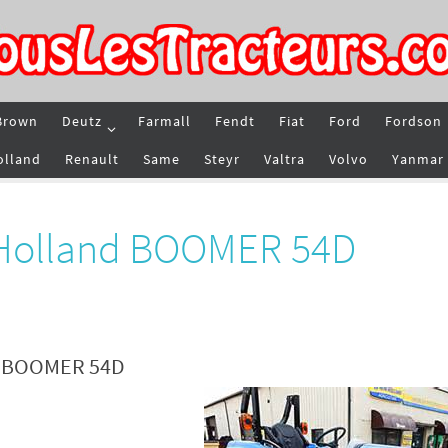
Brown
Deutz
Farmall
Fendt
Fiat
Ford
Fordson
olland
Renault
Same
Steyr
Valtra
Volvo
Yanmar
 Holland BOOMER 54D
nd BOOMER 54D