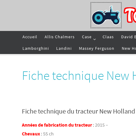
Passer
vers
le
contenu
Passer
Accueil
Allis Chalmers
Case
Claas
David 
vers
le
contenu
Lamborghini
Landini
Massey Ferguson
New H
Fiche technique New
Fiche technique du tracteur New Holla
Années de fabrication du tracteur
:
2015 –
Chevaux
:
55 ch