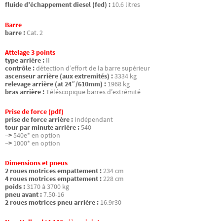
fluide d’échappement diesel (fed) :
10.6 litres
Barre
barre :
Cat. 2
Attelage 3 points
type arrière :
II
contrôle :
détection d’effort de la barre supérieur
ascenseur arrière (aux extremités) :
3334 kg
relevage arrière (at 24″/610mm) :
1968 kg
bras arrière :
Téléscopique barres d’extrémité
Prise de force (pdf)
prise de force arrière :
Indépendant
tour par minute arrière :
540
–>
540e* en option
–>
1000* en option
Dimensions et pneus
2 roues motrices empattement :
234 cm
4 roues motrices empattement :
228 cm
poids :
3170 à 3700 kg
pneu avant :
7.50-16
2 roues motrices pneu arrière :
16.9r30