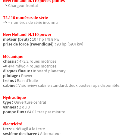
New Holland t4.110 pièces jointes
–>
Chargeur frontal
T4.110 numéros de série
–>
– numéros de série inconnu
New Holland t4.110 power
moteur (brut) :
107 hp [79.8 kw]
prise de force (revendiqué) :
93 hp [69.4 kw]
Mécanique
châssis :
4×2 2 roues motrices
–>
4×4 mfwd 4 roues motrices
disques finaux :
Inboard planetary
pilotage :
Power
freins :
Bain d’huile
cabine :
Visionview cabine standard. deux postes rops disponible.
Hydraulique
type :
Ouverture central
vannes :
2 ou 3
pompe flux :
64.0 litres par minute
électricité
terre :
Nétagif à la terre
système de charge :
Alternateur