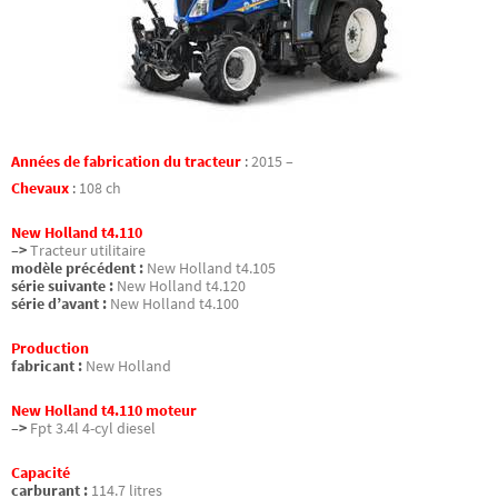
Années de fabrication du tracteur
:
2015 –
Chevaux
:
108 ch
New Holland t4.110
–>
Tracteur utilitaire
modèle précédent :
New Holland t4.105
série suivante :
New Holland t4.120
série d’avant :
New Holland t4.100
Production
fabricant :
New Holland
New Holland t4.110 moteur
–>
Fpt 3.4l 4-cyl diesel
Capacité
carburant :
114.7 litres