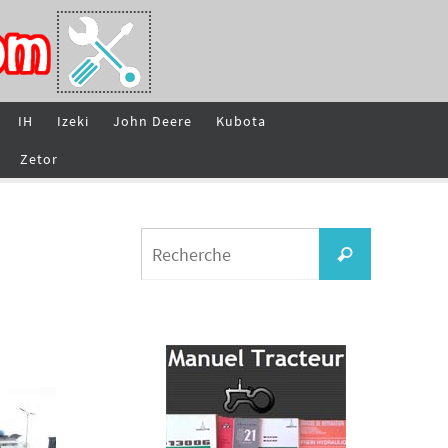
IH
Izeki
John Deere
Kubota
Zetor
Search
Recherche
for: