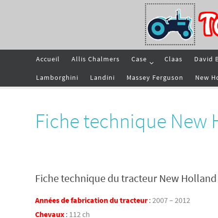
Passer
vers
le
contenu
Passer
Accueil
Allis Chalmers
Case
Claas
David 
vers
le
contenu
Lamborghini
Landini
Massey Ferguson
New H
Fiche technique New 
Fiche technique du tracteur New Hollan
Années de fabrication du tracteur
:
2007 – 2012
Chevaux
:
112 ch