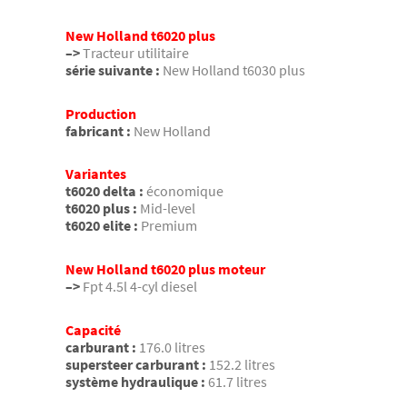
New Holland t6020 plus
–>
Tracteur utilitaire
série suivante :
New Holland t6030 plus
Production
fabricant :
New Holland
Variantes
t6020 delta :
économique
t6020 plus :
Mid-level
t6020 elite :
Premium
New Holland t6020 plus moteur
–>
Fpt 4.5l 4-cyl diesel
Capacité
carburant :
176.0 litres
supersteer carburant :
152.2 litres
système hydraulique :
61.7 litres