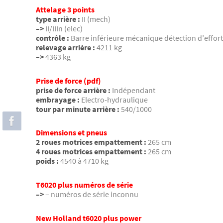
Attelage 3 points
type arrière :
II (mech)
–>
II/IIIn (elec)
contrôle :
Barre inférieure mécanique détection d’effort
relevage arrière :
4211 kg
–>
4363 kg
Prise de force (pdf)
prise de force arrière :
Indépendant
embrayage :
Electro-hydraulique
tour par minute arrière :
540/1000
Dimensions et pneus
2 roues motrices empattement :
265 cm
4 roues motrices empattement :
265 cm
poids :
4540 à 4710 kg
T6020 plus numéros de série
–>
– numéros de série inconnu
New Holland t6020 plus power