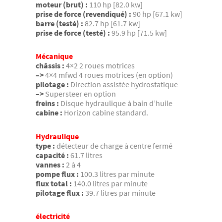
moteur (brut) :
110 hp [82.0 kw]
prise de force (revendiqué) :
90 hp [67.1 kw]
barre (testé) :
82.7 hp [61.7 kw]
prise de force (testé) :
95.9 hp [71.5 kw]
Mécanique
châssis :
4×2 2 roues motrices
–>
4×4 mfwd 4 roues motrices (en option)
pilotage :
Direction assistée hydrostatique
–>
Supersteer en option
freins :
Disque hydraulique à bain d’huile
cabine :
Horizon cabine standard.
Hydraulique
type :
détecteur de charge à centre fermé
capacité :
61.7 litres
vannes :
2 à 4
pompe flux :
100.3 litres par minute
flux total :
140.0 litres par minute
pilotage flux :
39.7 litres par minute
électricité