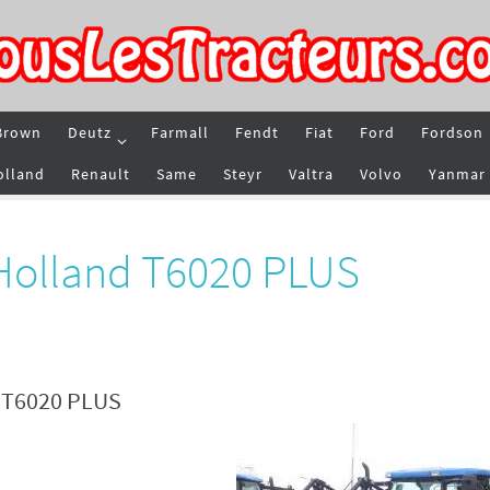
Brown
Deutz
Farmall
Fendt
Fiat
Ford
Fordson
olland
Renault
Same
Steyr
Valtra
Volvo
Yanmar
Holland T6020 PLUS
d T6020 PLUS