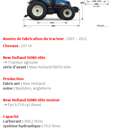
Années de fabrication du tracteur
:
2007 – 2012
Chevaux
:
157 ch
New Holland t6080 elite
–>
Tracteur agricole
série d’avant :
New Holland t6070 elite
Production
fabricant :
New Holland
usine :
Basildon, angleterre
New Holland t6080 elite moteur
–>
Fpt 6.7l 6-cyl diesel
Capacité
carburant :
300.2 litres
système hydraulique :
70.0 litres