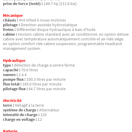
prise de force (testé) :
149.7 hp [111.6 kw]
Mécanique
châssis :
4×4 mfwd 4 roues motrices
pilotage :
Direction assistée hydrostatique
freins :
Différentiel disque hydraulique à bain d’huile
cabine :
Horizon cabine standard avec air conditionné. en option deluxe
cabine avec température automatiquement contrôle et air-ride siège.
en option comfort ride cabine suspension. programmable headland
management system.
Hydraulique
type :
détection de charge à centre fermé
capacité :
70.0 litres
vannes :
2 à 4
pompe flux :
100.3 litres par minute
flux total :
165.0 litres par minute
pilotage flux :
64.7 litres par minute
électricité
terre :
Nétagif à la terre
système de charge :
Alternateur
intensité de charge :
120
charge en voltage :
12
Batterie