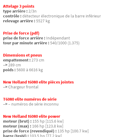
Attelage 3 points
type arrière :
2/3n
contrôle :
détecteur électronique de la barre inférieur
relevage arrière :
5527 kg
Prise de force (pdf)
prise de force arrière :
Indépendant
tour par minute arrière :
540/1000 (1.375)
Dimensions et pneus
empattement :
273 cm
–>
289 cm
poids :
5600 à 6616 kg
New Holland t6080 elite pièces jointes
–>
Chargeur frontal
T6080 elite numéros de série
–>
– numéros de série inconnu
New Holland t6080 elite power
moteur (brut) :
155 hp [115.6 kw]
moteur (max) :
166 hp [123.8 kw]
prise de force (revendiqué) :
135 hp [100.7 kw]
barre (testé) :
103.5 hp [77.2 kw]