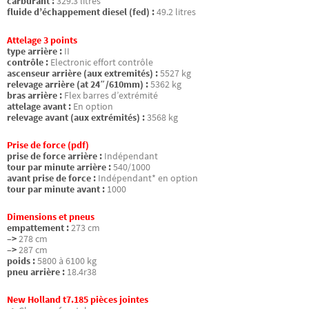
carburant :
329.3 litres
fluide d’échappement diesel (fed) :
49.2 litres
Attelage 3 points
type arrière :
II
contrôle :
Electronic effort contrôle
ascenseur arrière (aux extremités) :
5527 kg
relevage arrière (at 24″/610mm) :
5362 kg
bras arrière :
Flex barres d’extrémité
attelage avant :
En option
relevage avant (aux extrémités) :
3568 kg
Prise de force (pdf)
prise de force arrière :
Indépendant
tour par minute arrière :
540/1000
avant prise de force :
Indépendant* en option
tour par minute avant :
1000
Dimensions et pneus
empattement :
273 cm
–>
278 cm
–>
287 cm
poids :
5800 à 6100 kg
pneu arrière :
18.4r38
New Holland t7.185 pièces jointes