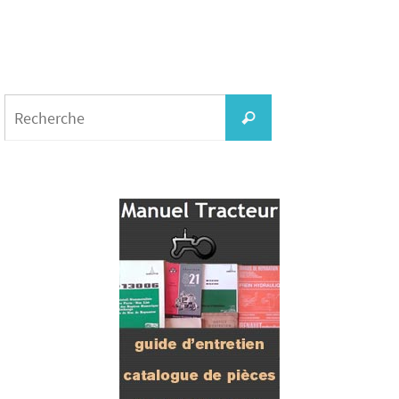
Search
for:
Recherche