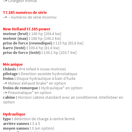
–>
Chargeur frontal
T7.185 numéros de série
–>
– numéros de série inconnu
New Holland t7.185 power
moteur (brut) :
140 hp [104.4 kw]
moteur (max) :
188 hp [140.2 kw]
prise de force (revendiqué) :
115 hp [85.8 kw]
barre (testé) :
109.4 hp [81.6 kw]
prise de force (testé) :
139.1 hp [103.7 kw]
Mécanique
châssis :
4×4 mfwd 4 roues motrices
pilotage :
Direction assistée hydrostatique
freins :
Disque hydraulique à bain d’huile
–>
Moteur exhaust brake* en option
freins de remorque :
Hydraulique* en option
–>
Pneumatique* en option
cabine :
Horizon cabine standard avec air conditionné. intellisteer en
option
Hydraulique
type :
détection de charge à centre fermé
arrière vannes :
3 à 5
moyen vannes :
3 (en option)