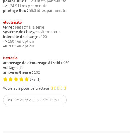
pompe flux :
112.8 litres par minute
–>
124.9 litres par minute
pilotage flux :
56.0 litres par minute
électricité
terre :
Nétagif à la terre
système de charge :
Alternateur
intensité de charge :
120
–>
150* en option
–>
200* en option
Batterie
ampérage de démarrage à froid :
960
voltage :
12
ampères/heure :
132
5/5
(1)
Votre avis pour ce tracteur