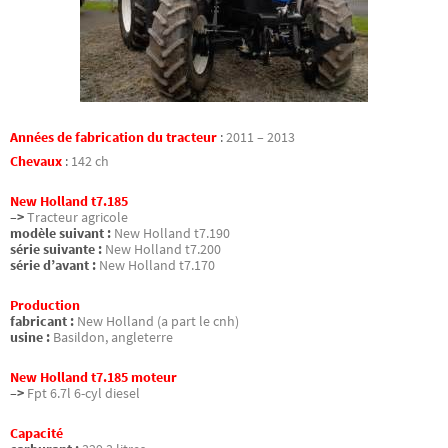
Années de fabrication du tracteur
:
2011 – 2013
Chevaux
:
142 ch
New Holland t7.185
–>
Tracteur agricole
modèle suivant :
New Holland t7.190
série suivante :
New Holland t7.200
série d’avant :
New Holland t7.170
Production
fabricant :
New Holland (a part le cnh)
usine :
Basildon, angleterre
New Holland t7.185 moteur
–>
Fpt 6.7l 6-cyl diesel
Capacité