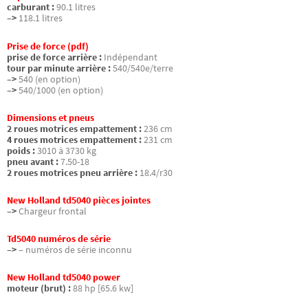
carburant :
90.1 litres
–>
118.1 litres
Prise de force (pdf)
prise de force arrière :
Indépendant
tour par minute arrière :
540/540e/terre
–>
540 (en option)
–>
540/1000 (en option)
Dimensions et pneus
2 roues motrices empattement :
236 cm
4 roues motrices empattement :
231 cm
poids :
3010 à 3730 kg
pneu avant :
7.50-18
2 roues motrices pneu arrière :
18.4/r30
New Holland td5040 pièces jointes
–>
Chargeur frontal
Td5040 numéros de série
–>
– numéros de série inconnu
New Holland td5040 power
moteur (brut) :
88 hp [65.6 kw]