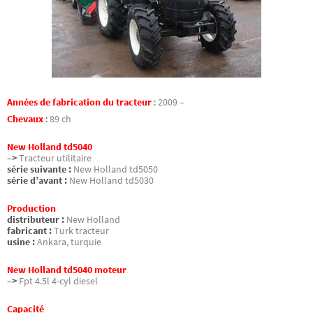
Années de fabrication du tracteur
:
2009 –
Chevaux
:
89 ch
New Holland td5040
–>
Tracteur utilitaire
série suivante :
New Holland td5050
série d’avant :
New Holland td5030
Production
distributeur :
New Holland
fabricant :
Turk tracteur
usine :
Ankara, turquie
New Holland td5040 moteur
–>
Fpt 4.5l 4-cyl diesel
Capacité