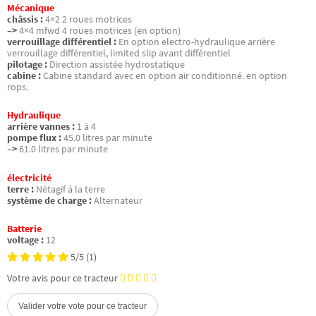
Mécanique
châssis :
4×2 2 roues motrices
–>
4×4 mfwd 4 roues motrices (en option)
verrouillage différentiel :
En option electro-hydraulique arrière
verrouillage différentiel, limited slip avant différentiel
pilotage :
Direction assistée hydrostatique
cabine :
Cabine standard avec en option air conditionné. en option
rops.
Hydraulique
arrière vannes :
1 à 4
pompe flux :
45.0 litres par minute
–>
61.0 litres par minute
électricité
terre :
Nétagif à la terre
système de charge :
Alternateur
Batterie
voltage :
12
5/5
(1)
Votre avis pour ce tracteur