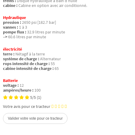
freins :
Disque hydraulique à bain d’huile
cabine :
Cabine en option avec air conditionné.
Hydraulique
pression :
2650 psi [182.7 bar]
vannes :
1 à 3
pompe flux :
32.9 litres par minute
–>
60.6 litres par minute
électricité
terre :
Nétagif à la terre
système de charge :
Alternateur
rops intensité de charge :
55
cabine intensité de charge :
65
Batterie
voltage :
12
ampères/heure :
100
5/5
(1)
Votre avis pour ce tracteur