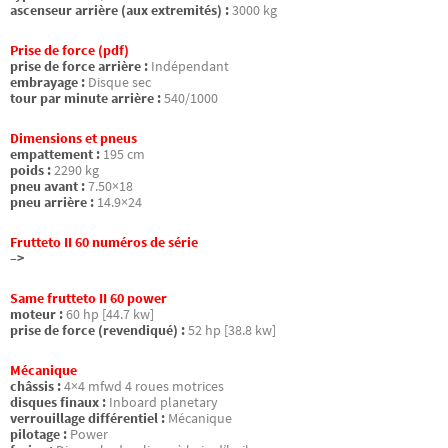
ascenseur arrière (aux extremités) :
3000 kg
Prise de force (pdf)
prise de force arrière :
Indépendant
embrayage :
Disque sec
tour par minute arrière :
540/1000
Dimensions et pneus
empattement :
195 cm
poids :
2290 kg
pneu avant :
7.50×18
pneu arrière :
14.9×24
Frutteto II 60 numéros de série
–>
Same frutteto II 60 power
moteur :
60 hp [44.7 kw]
prise de force (revendiqué) :
52 hp [38.8 kw]
Mécanique
châssis :
4×4 mfwd 4 roues motrices
disques finaux :
Inboard planetary
verrouillage différentiel :
Mécanique
pilotage :
Power