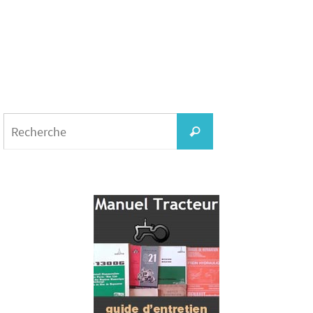
Search
for:
Recherche