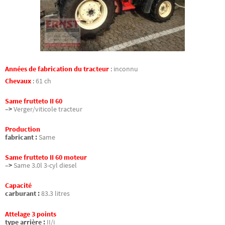
Années de fabrication du tracteur
:
inconnu
Chevaux
:
61 ch
Same frutteto II 60
–>
Verger/viticole tracteur
Production
fabricant :
Same
Same frutteto II 60 moteur
–>
Same 3.0l 3-cyl diesel
Capacité
carburant :
83.3 litres
Attelage 3 points
type arrière :
II/i