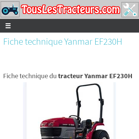
Passer
vers
le
contenu
Fiche technique Yanmar EF230H
Fiche technique du
tracteur Yanmar EF230H