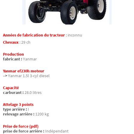
Années de fabrication du tracteur
:
inconnu
Chevaux
:
29 ch
Production
fabricant :
Yanmar
Yanmar ef230h moteur
–>
Yanmar 1.5l 3-cyl diesel
Capacité
carburant :
28.0 litres
Attelage 3 points
type arrière :
I
relevage arrière :
1200 kg
Prise de force (pdf)
prise de force arrière :
Indépendant