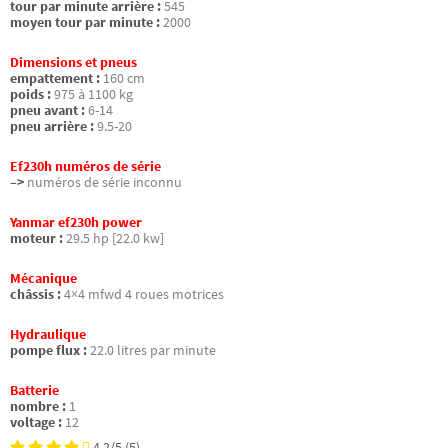
tour par minute arrière :
545
moyen tour par minute :
2000
Dimensions et pneus
empattement :
160 cm
poids :
975 à 1100 kg
pneu avant :
6-14
pneu arrière :
9.5-20
Ef230h numéros de série
–>
numéros de série inconnu
Yanmar ef230h power
moteur :
29.5 hp [22.0 kw]
Mécanique
châssis :
4×4 mfwd 4 roues motrices
Hydraulique
pompe flux :
22.0 litres par minute
Batterie
nombre :
1
voltage :
12
4.2/5
(5)