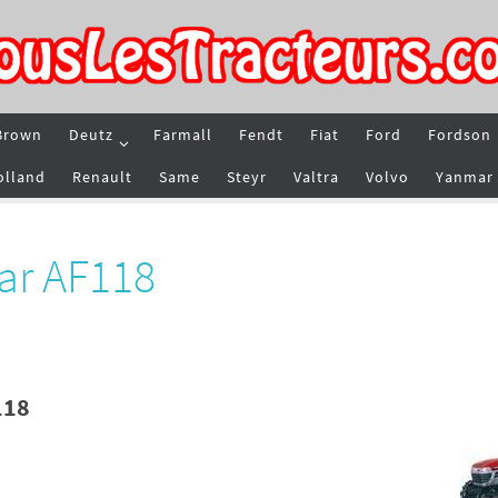
Brown
Deutz
Farmall
Fendt
Fiat
Ford
Fordson
olland
Renault
Same
Steyr
Valtra
Volvo
Yanmar
ar AF118
118