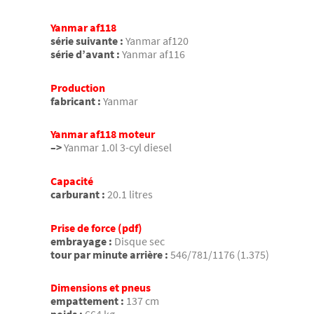
Yanmar af118
série suivante :
Yanmar af120
série d’avant :
Yanmar af116
Production
fabricant :
Yanmar
Yanmar af118 moteur
–>
Yanmar 1.0l 3-cyl diesel
Capacité
carburant :
20.1 litres
Prise de force (pdf)
embrayage :
Disque sec
tour par minute arrière :
546/781/1176 (1.375)
Dimensions et pneus
empattement :
137 cm