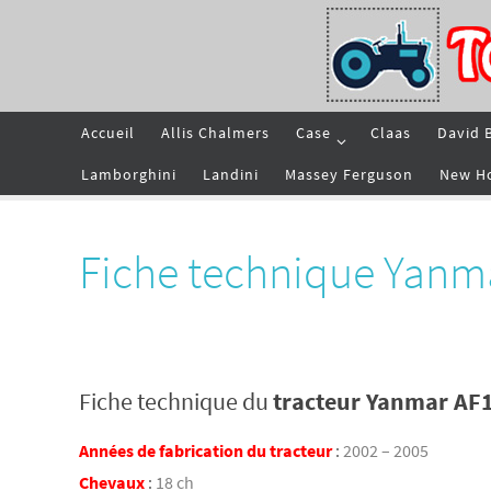
Passer
vers
le
contenu
Passer
Accueil
Allis Chalmers
Case
Claas
David 
vers
le
contenu
Lamborghini
Landini
Massey Ferguson
New H
Fiche technique Yanm
Fiche technique du
tracteur Yanmar AF
Années de fabrication du tracteur
:
2002 – 2005
Chevaux
:
18 ch