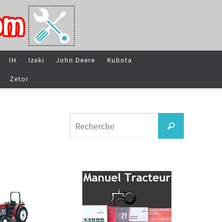
IH
Izeki
John Deere
Kubota
Zetor
Search
Recherche
for: