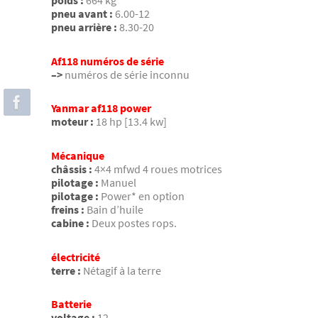
poids :
664 kg
pneu avant :
6.00-12
pneu arrière :
8.30-20
Af118 numéros de série
–>
numéros de série inconnu
Yanmar af118 power
moteur :
18 hp [13.4 kw]
Mécanique
châssis :
4×4 mfwd 4 roues motrices
pilotage :
Manuel
pilotage :
Power* en option
freins :
Bain d’huile
cabine :
Deux postes rops.
électricité
terre :
Nétagif à la terre
Batterie
voltage :
12