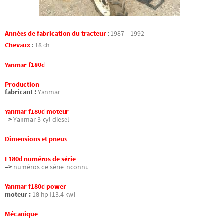
Années de fabrication du tracteur
:
1987 – 1992
Chevaux
:
18 ch
Yanmar f180d
Production
fabricant :
Yanmar
Yanmar f180d moteur
–>
Yanmar 3-cyl diesel
Dimensions et pneus
F180d numéros de série
–>
numéros de série inconnu
Yanmar f180d power
moteur :
18 hp [13.4 kw]
Mécanique