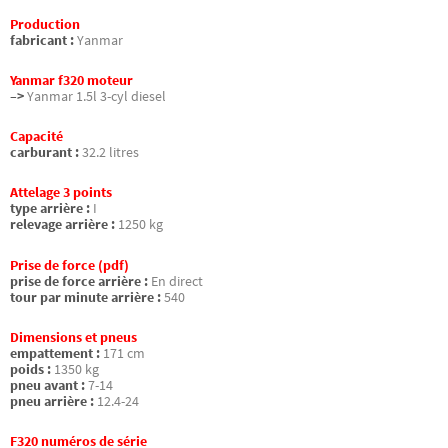
Production
fabricant :
Yanmar
Yanmar f320 moteur
–>
Yanmar 1.5l 3-cyl diesel
Capacité
carburant :
32.2 litres
Attelage 3 points
type arrière :
I
relevage arrière :
1250 kg
Prise de force (pdf)
prise de force arrière :
En direct
tour par minute arrière :
540
Dimensions et pneus
empattement :
171 cm
poids :
1350 kg
pneu avant :
7-14
pneu arrière :
12.4-24
F320 numéros de série