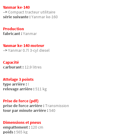
Yanmar ke-140
–>
Compact tracteur utilitaire
série suivante :
Yanmar ke-160
Production
fabricant :
Yanmar
Yanmar ke-140 moteur
–>
Yanmar 0.7l 3-cyl diesel
Capacité
carburant :
12.9 litres
Attelage 3 points
type arrière :
I
relevage arrière :
511 kg
Prise de force (pdf)
prise de force arrière :
Transmission
tour par minute arrière :
540
Dimensions et pneus
empattement :
120 cm
poids :
565 kg