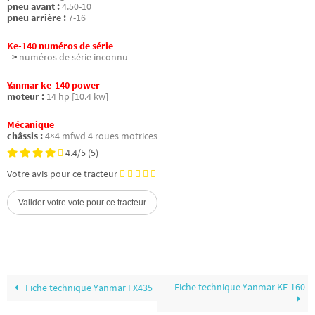
pneu avant :
4.50-10
pneu arrière :
7-16
Ke-140 numéros de série
–>
numéros de série inconnu
Yanmar ke-140 power
moteur :
14 hp [10.4 kw]
Mécanique
châssis :
4×4 mfwd 4 roues motrices
4.4/5
(5)
Votre avis pour ce tracteur
Fiche technique Yanmar KE-160
Fiche technique Yanmar FX435