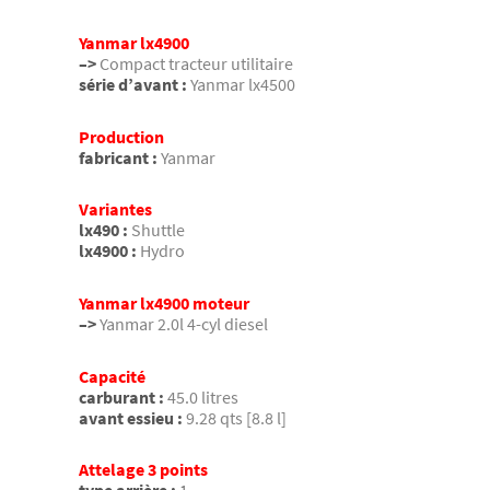
Yanmar lx4900
–>
Compact tracteur utilitaire
série d’avant :
Yanmar lx4500
Production
fabricant :
Yanmar
Variantes
lx490 :
Shuttle
lx4900 :
Hydro
Yanmar lx4900 moteur
–>
Yanmar 2.0l 4-cyl diesel
Capacité
carburant :
45.0 litres
avant essieu :
9.28 qts [8.8 l]
Attelage 3 points