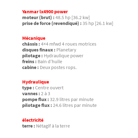
Yanmar lx4900 power
moteur (brut) :
48.5 hp [36.2 kw]
prise de force (revendiqué) :
35 hp [26.1 kw]
Mécanique
châssis :
4×4 mfwd 4 roues motrices
disques finaux :
Planetary
pilotage :
Hydraulique power
freins :
Bain d’huile
cabine :
Deux postes rops.
Hydraulique
type :
Centre ouvert
vannes :
2 à 3
pompe flux :
32.9 litres par minute
pilotage flux :
24.6 litres par minute
électricité
terre :
Nétagif à la terre