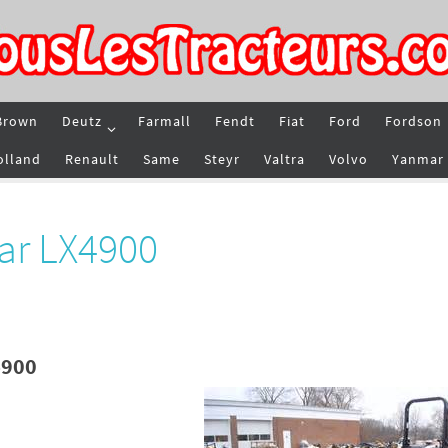
Brown
Deutz
Farmall
Fendt
Fiat
Ford
Fordson
olland
Renault
Same
Steyr
Valtra
Volvo
Yanmar
ar LX4900
4900