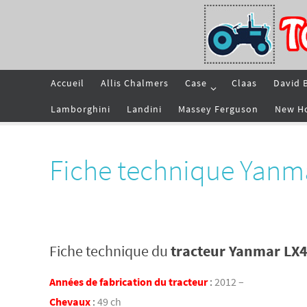
Passer
vers
le
contenu
Passer
Accueil
Allis Chalmers
Case
Claas
David 
vers
le
contenu
Lamborghini
Landini
Massey Ferguson
New H
Fiche technique Yanm
Fiche technique du
tracteur Yanmar LX
Années de fabrication du tracteur
:
2012 –
Chevaux
:
49 ch