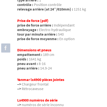
type arrière :
1
contrôle :
Position contrôle
relevage arrière (at 24″/610mm) :
1251 kg
Prise de force (pdf)
prise de force arrière :
Indépendant
embrayage :
Electro-hydraulique
tour par minute arrière :
540
prise de force moyenme :
En option
Dimensions et pneus
empattement :
189 cm
poids :
1641 kg
pneu avant :
8-16
pneu arrière :
14.9-24
Yanmar lx4900 pièces jointes
–>
Chargeur frontal
–>
Rétrocaveuse
Lx4900 numéros de série
–>
numéros de série inconnu