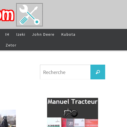
IH
Izeki
John Deere
Kubota
Zetor
Search
Recherche
for: