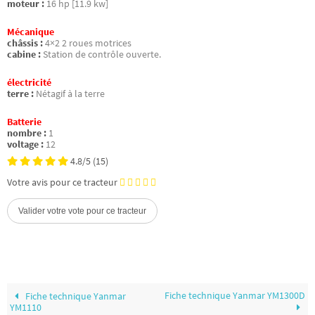
moteur :
16 hp [11.9 kw]
Mécanique
châssis :
4×2 2 roues motrices
cabine :
Station de contrôle ouverte.
électricité
terre :
Nétagif à la terre
Batterie
nombre :
1
voltage :
12
4.8/5
(15)
Votre avis pour ce tracteur
Fiche technique Yanmar YM1300D
Fiche technique Yanmar
YM1110