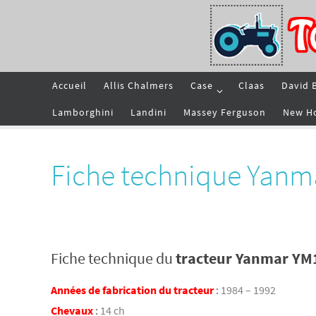
Passer
vers
le
contenu
Passer
Accueil
Allis Chalmers
Case
Claas
David 
vers
le
contenu
Lamborghini
Landini
Massey Ferguson
New H
Fiche technique Yanm
Fiche technique du
tracteur Yanmar YM
Années de fabrication du tracteur
:
1984 – 1992
Chevaux
:
14 ch