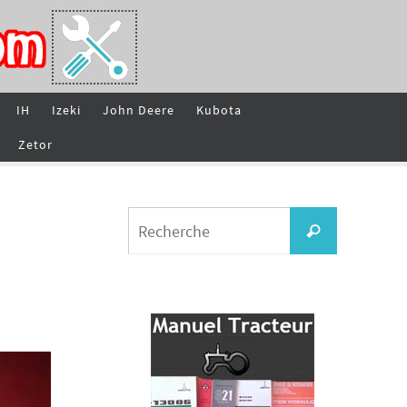
IH
Izeki
John Deere
Kubota
Zetor
Search
Recherche
for: