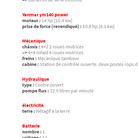
Yanmar ym140 power
moteur :
14 hp [10.4 kw]
prise de force (revendiqué) :
10.8 hp [8.1 kw]
Mécanique
châssis :
4×2 2 roues motrices
–>
4×4 mfwd 4 roues motrices
freins :
Mécanique tambour
cabine :
Station de contrôle ouverte. deux postes rops d
Hydraulique
type :
Centre ouvert
pompe flux :
12.9 litres par minute
électricité
terre :
Nétagif à la terre
Batterie
nombre :
1
voltage :
12