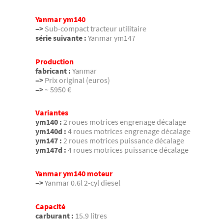
Yanmar ym140
–>
Sub-compact tracteur utilitaire
série suivante :
Yanmar ym147
Production
fabricant :
Yanmar
–>
Prix original (euros)
–>
~ 5950 €
Variantes
ym140 :
2 roues motrices engrenage décalage
ym140d :
4 roues motrices engrenage décalage
ym147 :
2 roues motrices puissance décalage
ym147d :
4 roues motrices puissance décalage
Yanmar ym140 moteur
–>
Yanmar 0.6l 2-cyl diesel
Capacité
carburant :
15.9 litres