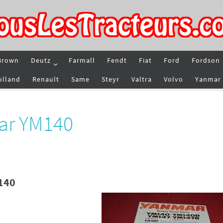
Brown
Deutz
Farmall
Fendt
Fiat
Ford
Fordson
olland
Renault
Same
Steyr
Valtra
Volvo
Yanmar
ar YM140
140