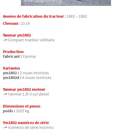
Années de fabrication du tracteur
:
1982 – 1983
Chevaux
:
21 ch
Yanmar ym1802
–>
Compact tracteur utilitaire
Production
fabricant :
Yanmar
Variantes
ym1802 :
2 roues motrices
ym1802d :
4 roues motrices
Yanmar ym1802 moteur
–>
Yanmar 1.3l 3-cyl diesel
Dimensions et pneus
poids :
1025 kg
Ym1802 numéros de série
–>
numéros de série inconnu