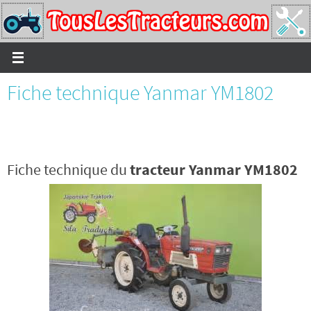
Passer
vers
le
contenu
Fiche technique Yanmar YM1802
Fiche technique du
tracteur Yanmar YM1802