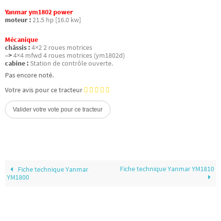
Yanmar ym1802 power
moteur :
21.5 hp [16.0 kw]
Mécanique
châssis :
4×2 2 roues motrices
–>
4×4 mfwd 4 roues motrices (ym1802d)
cabine :
Station de contrôle ouverte.
Pas encore noté.
Votre avis pour ce tracteur
Fiche technique Yanmar YM1810
Fiche technique Yanmar
YM1800