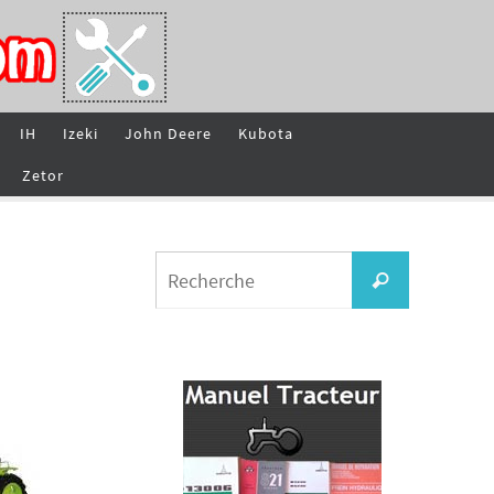
IH
Izeki
John Deere
Kubota
Zetor
Search
Recherche
for: