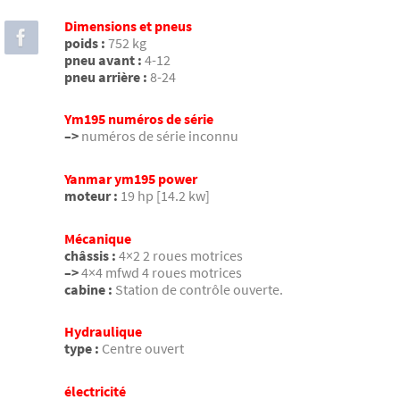
Dimensions et pneus
poids :
752 kg
pneu avant :
4-12
pneu arrière :
8-24
Ym195 numéros de série
–>
numéros de série inconnu
Yanmar ym195 power
moteur :
19 hp [14.2 kw]
Mécanique
châssis :
4×2 2 roues motrices
–>
4×4 mfwd 4 roues motrices
cabine :
Station de contrôle ouverte.
Hydraulique
type :
Centre ouvert
électricité