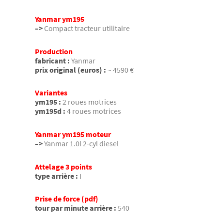
Yanmar ym195
–>
Compact tracteur utilitaire
Production
fabricant :
Yanmar
prix original (euros) :
~ 4590 €
Variantes
ym195 :
2 roues motrices
ym195d :
4 roues motrices
Yanmar ym195 moteur
–>
Yanmar 1.0l 2-cyl diesel
Attelage 3 points
type arrière :
I
Prise de force (pdf)
tour par minute arrière :
540