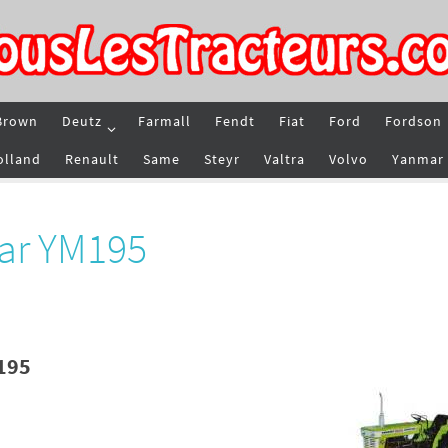
Brown
Deutz
Farmall
Fendt
Fiat
Ford
Fordson
olland
Renault
Same
Steyr
Valtra
Volvo
Yanmar
ar YM195
195