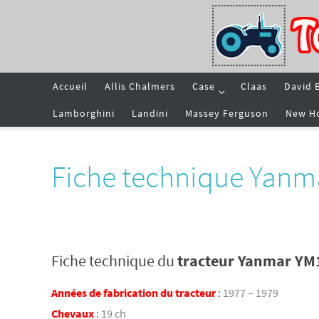
Passer
vers
le
contenu
Passer
Accueil
Allis Chalmers
Case
Claas
David 
vers
le
contenu
Lamborghini
Landini
Massey Ferguson
New H
Fiche technique Yanm
Fiche technique du
tracteur Yanmar YM
Années de fabrication du tracteur
:
1977 – 1979
Chevaux
:
19 ch