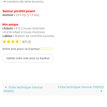
–>
numéros de série inconnu
Yanmar ym2002 power
moteur :
23.5 hp [17.5 kw]
Mécanique
châssis :
4×2 2 roues motrices
–>
4×4 mfwd 4 roues motrices
cabine :
Station de contrôle ouverte.
4/5
(1)
Votre avis pour ce tracteur
Fiche technique Yanmar YM2010
Fiche technique Yanmar
YM2001