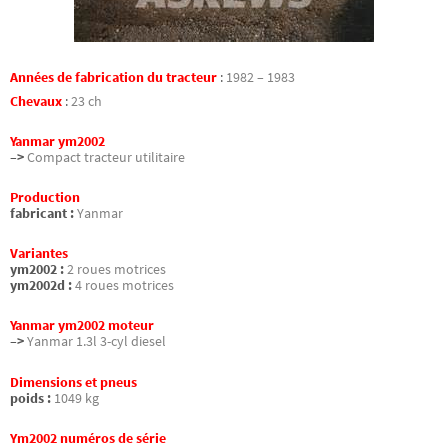
Années de fabrication du tracteur
:
1982 – 1983
Chevaux
:
23 ch
Yanmar ym2002
–>
Compact tracteur utilitaire
Production
fabricant :
Yanmar
Variantes
ym2002 :
2 roues motrices
ym2002d :
4 roues motrices
Yanmar ym2002 moteur
–>
Yanmar 1.3l 3-cyl diesel
Dimensions et pneus
poids :
1049 kg
Ym2002 numéros de série