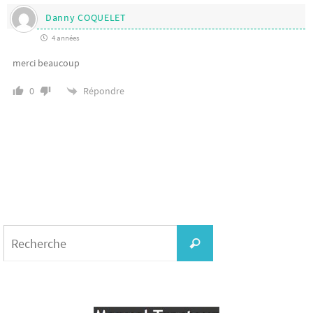
Danny COQUELET
4 années
merci beaucoup
Répondre
0
Search
for:
Recherche