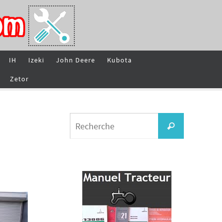
IH
Izeki
John Deere
Kubota
Zetor
Search
Recherche
for: