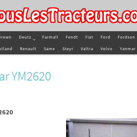
Brown
Deutz
Farmall
Fendt
Fiat
Ford
Fordson
olland
Renault
Same
Steyr
Valtra
Volvo
Yanmar
ar YM2620
2620