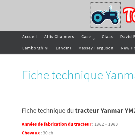
Passer
vers
le
contenu
Passer
Accueil
Allis Chalmers
Case
Claas
David 
vers
le
contenu
Lamborghini
Landini
Massey Ferguson
New H
Fiche technique Yanm
Fiche technique du
tracteur Yanmar YM
Années de fabrication du tracteur
:
1982 – 1983
Chevaux
:
30 ch