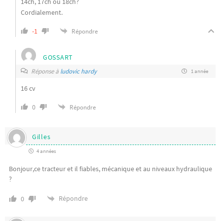
14ch, 17ch ou 18ch?
Cordialement.
-1
Répondre
GOSSART
Réponse à
ludovic hardy
1 année
16 cv
0
Répondre
Gilles
4 années
Bonjour,ce tracteur et il fiables, mécanique et au niveaux hydraulique
?
Répondre
0