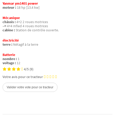
Yanmar ym1401 power
moteur :
18 hp [13.4 kw]
Mécanique
châssis :
4×2 2 roues motrices
–>
4×4 mfwd 4 roues motrices
cabine :
Station de contrôle ouverte.
électricité
terre :
Nétagif à la terre
Batterie
nombre :
1
voltage :
12
4/5
(9)
Votre avis pour ce tracteur